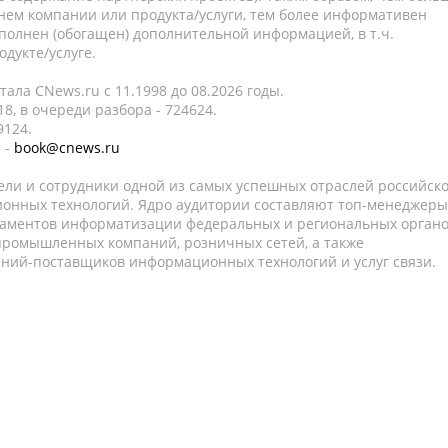
нем компании или продукта/услуги, тем более информативен
полнен (обогащен) дополнительной информацией, в т.ч.
дукте/услуге.
ала CNews.ru c 11.1998 до 08.2026 годы.
8, в очереди разбора - 724624.
9124.
 -
book@cnews.ru
ели и сотрудники одной из самых успешных отраслей российск
онных технологий. Ядро аудитории составляют топ-менеджеры
таментов информатизации федеральных и региональных орган
 промышленных компаний, розничных сетей, а также
аний-поставщиков информационных технологий и услуг связи.