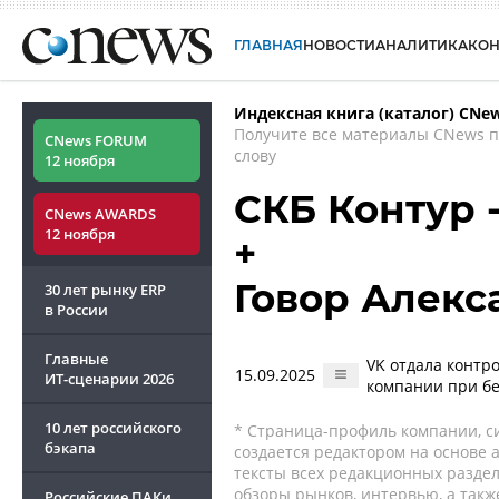
ГЛАВНАЯ
НОВОСТИ
АНАЛИТИКА
КО
Индексная книга (каталог) CNe
Получите все материалы CNews 
CNews FORUM
слову
12 ноября
СКБ Контур 
CNews AWARDS
12 ноября
+
Говор Алекс
30 лет рынку ERP
в России
Главные
VK отдала контро
15.09.2025
ИТ-сценарии
2026
компании при бе
10 лет российского
* Страница-профиль компании, сис
бэкапа
создается редактором на основе
тексты всех редакционных раздел
обзоры рынков, интервью, а такж
Российские ПАКи