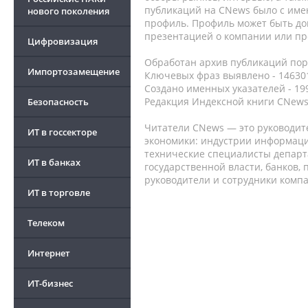
публикаций на CNews было с име
нового поколения
профиль. Профиль может быть до
презентацией о компании или про
Цифровизация
Обработан архив публикаций порт
Импортозамещение
Ключевых фраз выявлено - 146301
Создано именных указателей - 19
Редакция Индексной книги CNews
Безопасность
Читатели CNews — это руководит
ИТ в госсекторе
экономики: индустрии информаци
технические специалисты депар
ИТ в банках
государственной власти, банков,
руководители и сотрудники комп
ИТ в торговле
Телеком
Интернет
ИТ-бизнес