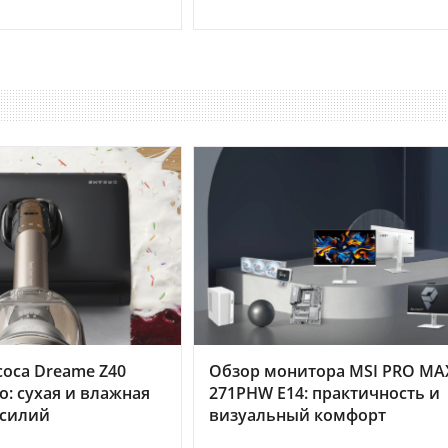
оса Dreame Z40
Обзор монитора MSI PRO MA
o: сухая и влажная
271PHW E14: практичность и
усилий
визуальный комфорт