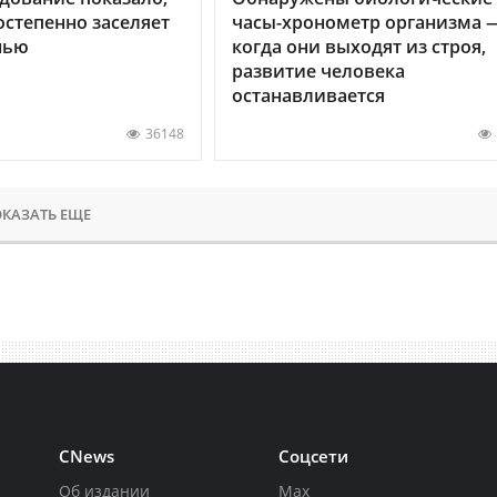
остепенно заселяет
часы-хронометр организма 
нью
когда они выходят из строя,
развитие человека
останавливается
36148
КАЗАТЬ ЕЩЕ
CNews
Соцсети
Об издании
Max