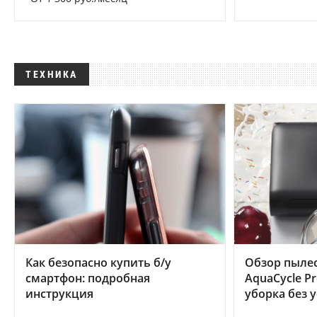
ТЕХНИКА
Как безопасно купить б/у
Обзор пылес
смартфон: подробная
AquaCycle Pr
инструкция
уборка без 