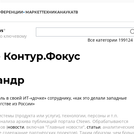
НФЕРЕНЦИИ
МАРКЕТ
ТЕХНИКА
НАУКА
ТВ
ws
*
по ключевому
Все категории
199124
- Контур.Фокус
андр
ль в своей ИТ-«дочке» сотруднику, «как это делали западные
гстве из России»
темы (продукта или услуги), технологии, персоны и т.п.
 анализа архива публикаций портала CNews. Обрабатываются
ов (
новости
, включая "Главные новости",
статьи
, аналитически
е содержание партнёрских проектов). Таким образом, чем боль