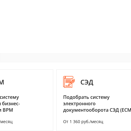
M
СЭД
систему
Подобрать систему
 бизнес-
электронного
и BPM
документооборота СЭД (ECM
/месяц
От 1 360 руб./месяц