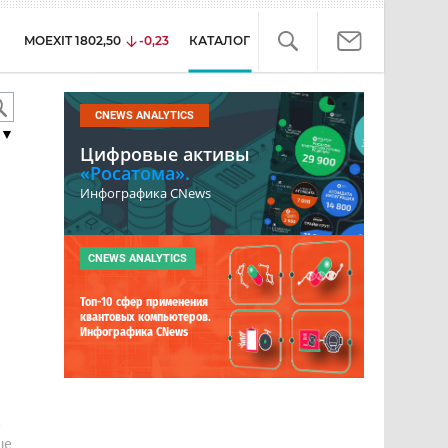
MOEXIT
1802,50
-0,23
КАТАЛОГ
CNEWS ANALYTICS
▼
Цифровые активы
«Росатома».
Инфографика CNews
CNEWS ANALYTICS
Топ-10 сфер применения
квантовых компьютеров.
Инфографика CNews
е
ше