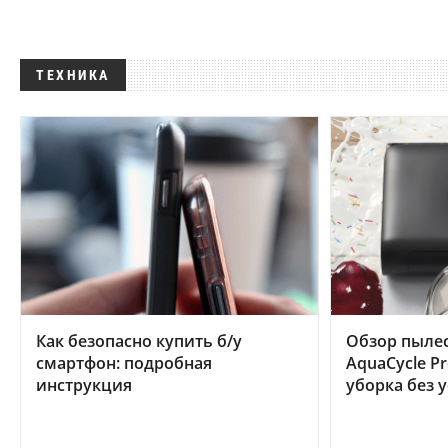
ТЕХНИКА
Как безопасно купить б/у
Обзор пылес
смартфон: подробная
AquaCycle Pr
инструкция
уборка без 