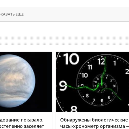
КАЗАТЬ ЕЩЕ
дование показало,
Обнаружены биологические
остепенно заселяет
часы-хронометр организма 