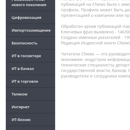
публикаций на CNews было с име
нового поколения
профиль. Профиль может быть до
презентацией о компании или про
Цифровизация
Обработан архив публикаций порт
Импортозамещение
Ключевых фраз выявлено - 146308
Создано именных указателей - 19
Редакция Индексной книги CNews
Безопасность
Читатели CNews — это руководит
ИТ в госсекторе
экономики: индустрии информаци
технические специалисты депар
ИТ в банках
государственной власти, банков,
руководители и сотрудники комп
ИТ в торговле
Телеком
Интернет
ИТ-бизнес