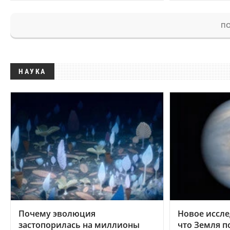
ПО
НАУКА
Почему эволюция
Новое иссле
застопорилась на миллионы
что Земля п