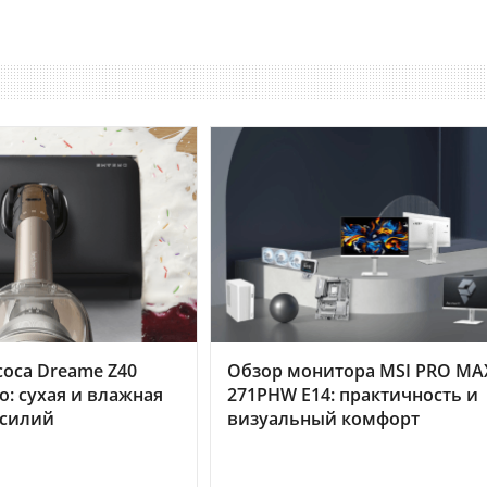
оса Dreame Z40
Обзор монитора MSI PRO MA
o: сухая и влажная
271PHW E14: практичность и
усилий
визуальный комфорт