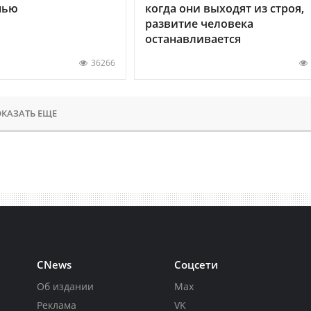
нью
когда они выходят из строя,
развитие человека
останавливается
36266
КАЗАТЬ ЕЩЕ
CNews
Соцсети
Об издании
Max
Реклама
VK