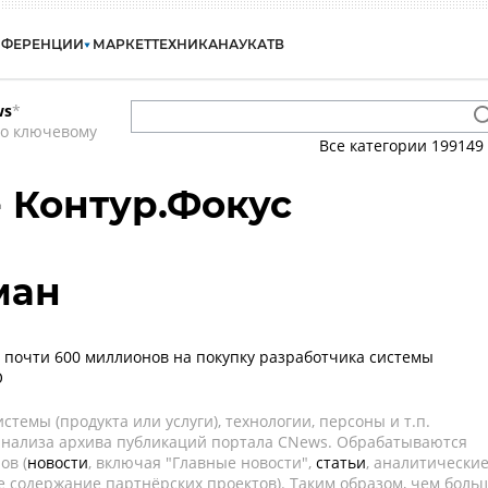
НФЕРЕНЦИИ
МАРКЕТ
ТЕХНИКА
НАУКА
ТВ
ws
*
по ключевому
Все категории
199149
- Контур.Фокус
ман
ит почти 600 миллионов на покупку разработчика системы
О
темы (продукта или услуги), технологии, персоны и т.п.
 анализа архива публикаций портала CNews. Обрабатываются
ов (
новости
, включая "Главные новости",
статьи
, аналитически
е содержание партнёрских проектов). Таким образом, чем боль