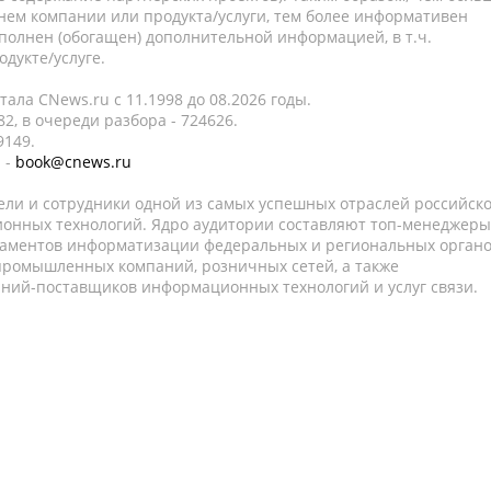
нем компании или продукта/услуги, тем более информативен
полнен (обогащен) дополнительной информацией, в т.ч.
дукте/услуге.
ала CNews.ru c 11.1998 до 08.2026 годы.
2, в очереди разбора - 724626.
9149.
 -
book@cnews.ru
ели и сотрудники одной из самых успешных отраслей российск
онных технологий. Ядро аудитории составляют топ-менеджеры
таментов информатизации федеральных и региональных орган
 промышленных компаний, розничных сетей, а также
аний-поставщиков информационных технологий и услуг связи.