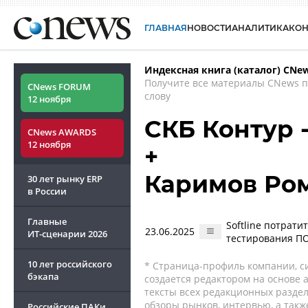
ГЛАВНАЯ
НОВОСТИ
АНАЛИТИКА
КО
Индексная книга (каталог) CNe
Получите все материалы CNews 
CNews FORUM
слову
12 ноября
СКБ Контур 
CNews AWARDS
12 ноября
+
Каримов Ро
30 лет рынку ERP
в России
Главные
Softline потрат
23.06.2025
ИТ-сценарии
2026
тестирования П
10 лет российского
* Страница-профиль компании, сис
бэкапа
создается редактором на основе
тексты всех редакционных раздел
обзоры рынков, интервью, а такж
Российские ПАКи