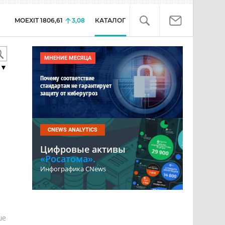
MOEXIT
1806,61
3,08
КАТАЛОГ
МНЕНИЕ МЕСЯЦА
▼
Почему соответствие
стандартам не гарантирует
защиту от киберугроз
CNEWS ANALYTICS
Цифровые активы
«Росатома».
Инфографика CNews
е
ше