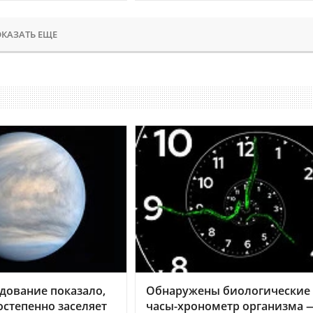
КАЗАТЬ ЕЩЕ
дование показало,
Обнаружены биологические
остепенно заселяет
часы-хронометр организма 