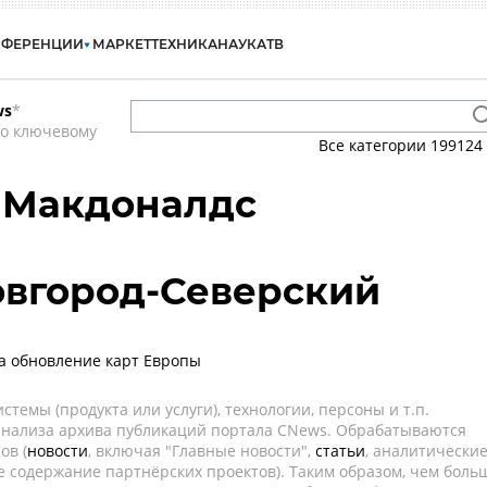
НФЕРЕНЦИИ
МАРКЕТ
ТЕХНИКА
НАУКА
ТВ
ws
*
по ключевому
Все категории
199124
- Макдоналдс
овгород-Северский
ла обновление карт Европы
темы (продукта или услуги), технологии, персоны и т.п.
 анализа архива публикаций портала CNews. Обрабатываются
ов (
новости
, включая "Главные новости",
статьи
, аналитически
е содержание партнёрских проектов). Таким образом, чем боль