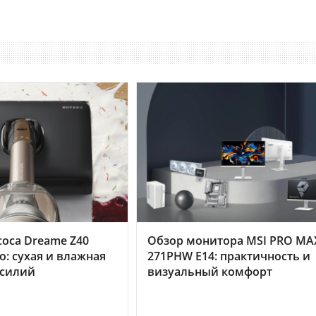
оса Dreame Z40
Обзор монитора MSI PRO MA
o: сухая и влажная
271PHW E14: практичность и
усилий
визуальный комфорт