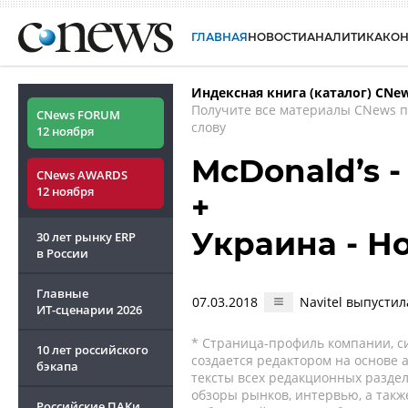
ГЛАВНАЯ
НОВОСТИ
АНАЛИТИКА
КО
Индексная книга (каталог) CNe
Получите все материалы CNews 
CNews FORUM
слову
12 ноября
McDonald’s 
CNews AWARDS
12 ноября
+
Украина - Н
30 лет рынку ERP
в России
Главные
07.03.2018
Navitel выпусти
ИТ-сценарии
2026
* Страница-профиль компании, сис
10 лет российского
создается редактором на основе
бэкапа
тексты всех редакционных раздел
обзоры рынков, интервью, а такж
Российские ПАКи