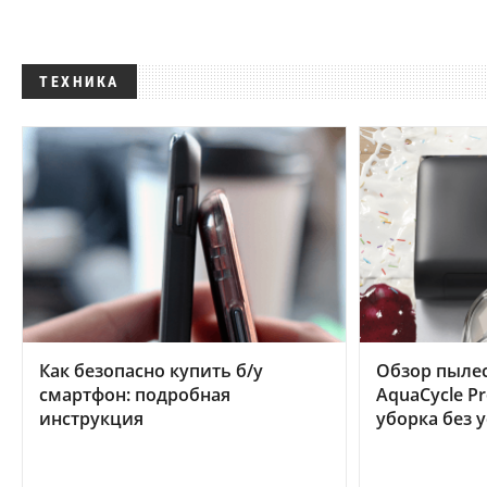
ТЕХНИКА
Как безопасно купить б/у
Обзор пылес
смартфон: подробная
AquaCycle Pr
инструкция
уборка без 