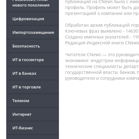
публикаций на CNews было с име
нового поколения
профиль. Профиль может быть до
презентацией о компании или про
Цифровизация
Обработан архив публикаций порт
Ключевых фраз выявлено - 146301
Импортозамещение
Создано именных указателей - 19
Редакция Индексной книги CNews
Безопасность
Читатели CNews — это руководит
ИТ в госсекторе
экономики: индустрии информаци
технические специалисты депар
государственной власти, банков,
ИТ в банках
руководители и сотрудники комп
ИТ в торговле
Телеком
Интернет
ИТ-бизнес