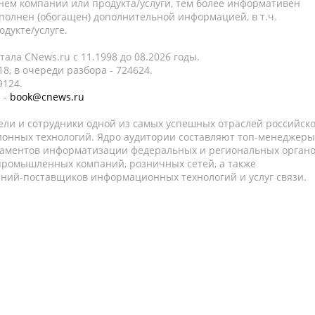
нем компании или продукта/услуги, тем более информативен
полнен (обогащен) дополнительной информацией, в т.ч.
дукте/услуге.
ала CNews.ru c 11.1998 до 08.2026 годы.
8, в очереди разбора - 724624.
9124.
 -
book@cnews.ru
ели и сотрудники одной из самых успешных отраслей российск
онных технологий. Ядро аудитории составляют топ-менеджеры
таментов информатизации федеральных и региональных орган
 промышленных компаний, розничных сетей, а также
аний-поставщиков информационных технологий и услуг связи.