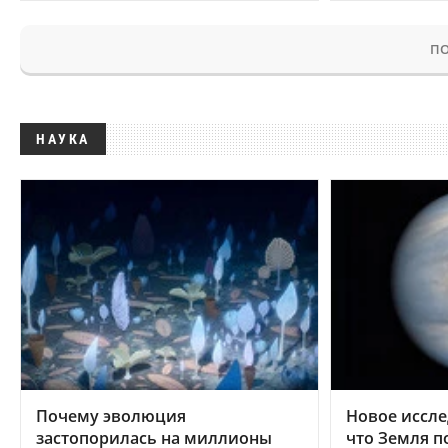
ПО
НАУКА
Почему эволюция
Новое иссле
застопорилась на миллионы
что Земля п