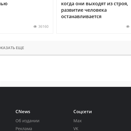
нью
когда они выходят из строя,
развитие человека
останавливается
36160
КАЗАТЬ ЕЩЕ
CNews
Соцсети
Об издании
Max
Реклама
VK