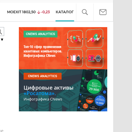
MOEXIT
1802,50
-0,23
КАТАЛОГ
CNEWS ANALYTICS
▼
Топ-10 сфер применения
квантовых компьютеров.
Инфографика CNews
CNEWS ANALYTICS
Цифровые активы
«Росатома».
Инфографика CNews
е
ше