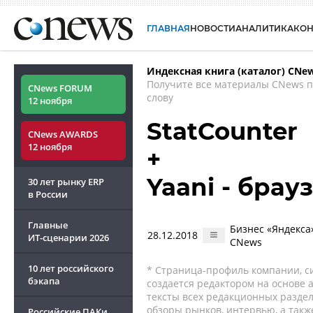
ГЛАВНАЯ
НОВОСТИ
АНАЛИТИКА
КО
Индексная книга (каталог) CNe
Получите все материалы CNews 
CNews FORUM
слову
12 ноября
StatCounter
CNews AWARDS
12 ноября
+
Yaani - брау
30 лет рынку ERP
в России
Главные
Бизнес «Яндекса»
28.12.2018
ИТ-сценарии
2026
CNews
10 лет российского
* Страница-профиль компании, сис
бэкапа
создается редактором на основе
тексты всех редакционных раздел
обзоры рынков, интервью, а такж
Российские ПАКи