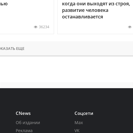
нью
когда они выходят из строя,
развитие человека
останавливается
36234
КАЗАТЬ ЕЩЕ
CNews
Соцсети
Об издании
Max
Реклама
VK