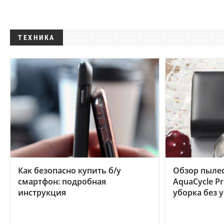
ТЕХНИКА
Как безопасно купить б/у
Обзор пылес
смартфон: подробная
AquaCycle Pr
инструкция
уборка без 