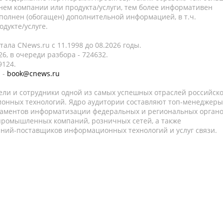
нем компании или продукта/услуги, тем более информативен
полнен (обогащен) дополнительной информацией, в т.ч.
дукте/услуге.
ала CNews.ru c 11.1998 до 08.2026 годы.
6, в очереди разбора - 724632.
9124.
 -
book@cnews.ru
ели и сотрудники одной из самых успешных отраслей российск
онных технологий. Ядро аудитории составляют топ-менеджеры
таментов информатизации федеральных и региональных орган
 промышленных компаний, розничных сетей, а также
аний-поставщиков информационных технологий и услуг связи.