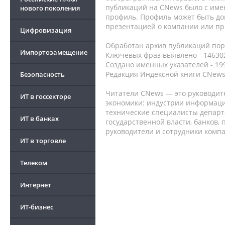
публикаций на CNews было с име
нового поколения
профиль. Профиль может быть до
презентацией о компании или про
Цифровизация
Обработан архив публикаций порт
Импортозамещение
Ключевых фраз выявлено - 146302
Создано именных указателей - 19
Редакция Индексной книги CNews
Безопасность
Читатели CNews — это руководит
ИТ в госсекторе
экономики: индустрии информаци
технические специалисты депар
ИТ в банках
государственной власти, банков,
руководители и сотрудники комп
ИТ в торговле
Телеком
Интернет
ИТ-бизнес