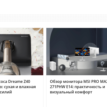
оса Dreame Z40
Обзор монитора MSI PRO MA
o: сухая и влажная
271PHW E14: практичность и
усилий
визуальный комфорт