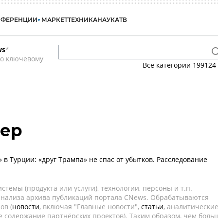
НФЕРЕНЦИИ
МАРКЕТ
ТЕХНИКА
НАУКА
ТВ
ws
*
по ключевому
Все категории
199124
зер
 в Турции: «друг Трампа» не спас от убытков. Расследование
темы (продукта или услуги), технологии, персоны и т.п.
 анализа архива публикаций портала CNews. Обрабатываются
ов (
новости
, включая "Главные новости",
статьи
, аналитически
е содержание партнёрских проектов). Таким образом, чем боль