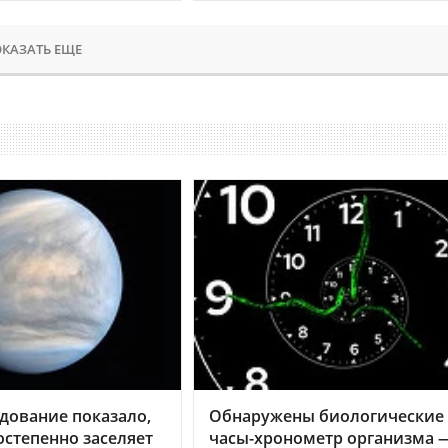
КАЗАТЬ ЕЩЕ
дование показало,
Обнаружены биологические
остепенно заселяет
часы-хронометр организма 