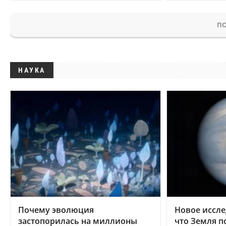
ПО
НАУКА
Почему эволюция
Новое иссле
застопорилась на миллионы
что Земля п