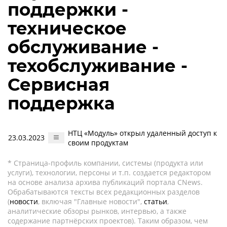
поддержки -
техническое
обслуживание -
техобслуживание -
Сервисная
поддержка
НТЦ «Модуль» открыл удаленный доступ к
23.03.2023
своим продуктам
* Страница-профиль компании, системы (продукта или
услуги), технологии, персоны и т.п. создается редактором
на основе анализа архива публикаций портала CNews.
Обрабатываются тексты всех редакционных разделов
(
новости
, включая "Главные новости",
статьи
,
аналитические обзоры рынков, интервью, а также
содержание партнёрских проектов). Таким образом, чем