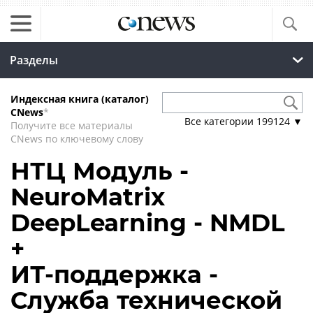
Разделы
Индексная книга (каталог)
CNews
*
Все категории
199124
▼
Получите все материалы
CNews по ключевому слову
НТЦ Модуль -
NeuroMatrix
DeepLearning - NMDL
+
ИТ-поддержка -
Служба технической