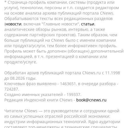
* Страница-профиль компании, системы (продукта или
услуги), технологии, персоны и т.п. создается редактором
на основе анализа архива публикаций портала CNews.
Обрабатываются тексты всех редакционных разделов
(
новости
, включая "Главные новости",
статьи
,
аналитические обзоры рынков, интервью, а также
содержание партнёрских проектов). Таким образом, чем
больше публикаций на CNews было с именем компании
или продукта/услуги, тем более информативен профиль.
Профиль может быть дополнен (обогащен) дополнительной
информацией, в т.ч. презентацией о компании или
продукте/услуге.
Обработан архив публикаций портала CNews.ru c 11.1998
до 08.2026 годы.
Ключевых фраз выявлено - 1463651, в очереди разбора -
724287.
Создано именных указателей - 199337.
Редакция Индексной книги CNews -
book@cnews.ru
Читатели CNews — это руководители и сотрудники одной
из самых успешных отраслей российской экономики:
индустрии информационных технологий. Ядро аудитории
составляют топ-менеджеры и технические специалисты