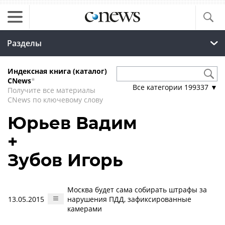
Разделы
Индексная книга (каталог)
CNews
*
Все категории
199337
▼
Получите все материалы
CNews по ключевому слову
Юрьев Вадим
+
Зубов Игорь
Москва будет сама собирать штрафы за
13.05.2015
нарушения ПДД, зафиксированные
камерами