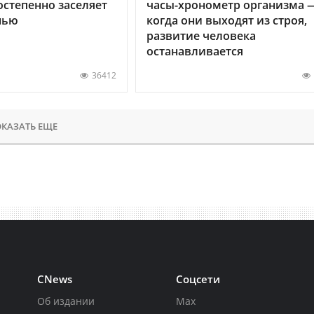
остепенно заселяет
часы-хронометр организма 
нью
когда они выходят из строя,
развитие человека
останавливается
36412
КАЗАТЬ ЕЩЕ
CNews
Соцсети
Об издании
Max