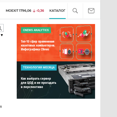
MOEXIT
1796,06
-0,36
КАТАЛОГ
CNEWS ANALYTICS
▼
Топ-10 сфер применения
квантовых компьютеров.
Инфографика CNews
ТЕХНОЛОГИЯ МЕСЯЦА
Как выбрать сервер
для ЦОД и не прогадать
в перспективе
л