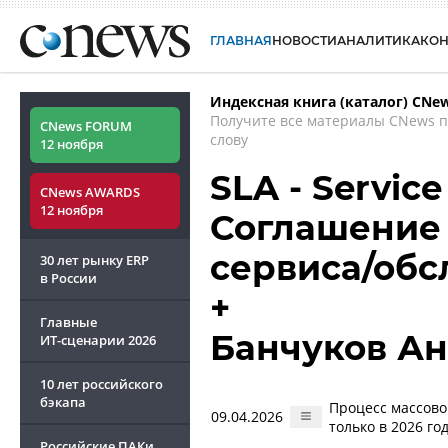
ГЛАВНАЯ
НОВОСТИ
АНАЛИТИКА
КО
Индексная книга (каталог) CNe
Получите все материалы CNews 
CNews FORUM
слову
12 ноября
SLA - Servic
CNews AWARDS
12 ноября
Соглашение 
сервиса/об
30 лет рынку ERP
в России
+
Главные
Банчуков Ан
ИТ-сценарии
2026
10 лет российского
бэкапа
Процесс массово
09.04.2026
только в 2026 го
Российские ПАКи