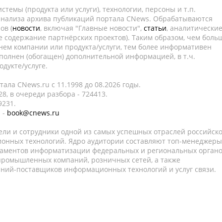
темы (продукта или услуги), технологии, персоны и т.п.
 анализа архива публикаций портала CNews. Обрабатываются
ов (
новости
, включая "Главные новости",
статьи
, аналитически
е содержание партнёрских проектов). Таким образом, чем боль
нем компании или продукта/услуги, тем более информативен
полнен (обогащен) дополнительной информацией, в т.ч.
дукте/услуге.
ала CNews.ru c 11.1998 до 08.2026 годы.
8, в очереди разбора - 724413.
9231.
 -
book@cnews.ru
ели и сотрудники одной из самых успешных отраслей российск
онных технологий. Ядро аудитории составляют топ-менеджеры
таментов информатизации федеральных и региональных орган
 промышленных компаний, розничных сетей, а также
аний-поставщиков информационных технологий и услуг связи.