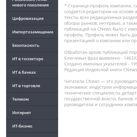
нового поколения
* Страница-профиль компании, сис
создается редактором на основе
тексты всех редакционных раздел
Цифровизация
обзоры рынков, интервью, а такж
публикаций на CNews было с име
Импортозамещение
профиль. Профиль может быть до
презентацией о компании или про
Безопасность
Обработан архив публикаций порт
Ключевых фраз выявлено - 146332
ИТ в госсекторе
Создано именных указателей - 19
Редакция Индексной книги CNews
ИТ в банках
Читатели CNews — это руководит
ИТ в торговле
экономики: индустрии информаци
технические специалисты депар
государственной власти, банков,
Телеком
руководители и сотрудники комп
Интернет
ИТ-бизнес