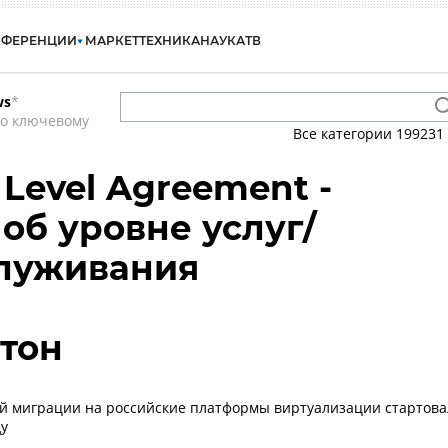
НФЕРЕНЦИИ
МАРКЕТ
ТЕХНИКА
НАУКА
ТВ
ws
*
по ключевому
Все категории
199231
e Level Agreement -
об уровне услуг/
служивания
тон
й миграции на российские платформы виртуализации стартова
ду