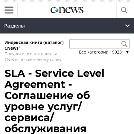
Разделы
Индексная книга (каталог)
CNews
*
Все категории
199231
▼
Получите все материалы
CNews по ключевому слову
SLA - Service Level
Agreement -
Соглашение об
уровне услуг/
сервиса/
обслуживания