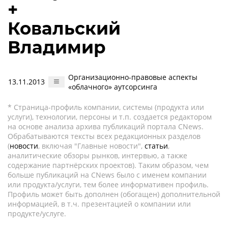
+
Ковальский
Владимир
Организационно-правовые аспекты
13.11.2013
«облачного» аутсорсинга
* Страница-профиль компании, системы (продукта или
услуги), технологии, персоны и т.п. создается редактором
на основе анализа архива публикаций портала CNews.
Обрабатываются тексты всех редакционных разделов
(
новости
, включая "Главные новости",
статьи
,
аналитические обзоры рынков, интервью, а также
содержание партнёрских проектов). Таким образом, чем
больше публикаций на CNews было с именем компании
или продукта/услуги, тем более информативен профиль.
Профиль может быть дополнен (обогащен) дополнительной
информацией, в т.ч. презентацией о компании или
продукте/услуге.