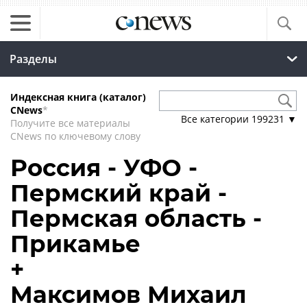
Разделы
Индексная книга (каталог)
CNews
*
Все категории
199231
▼
Получите все материалы
CNews по ключевому слову
Россия - УФО -
Пермский край -
Пермская область -
Прикамье
+
Максимов Михаил