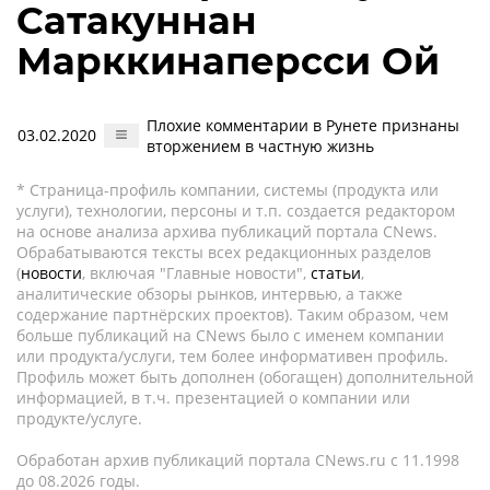
Сатакуннан
Марккинаперсси Ой
Плохие комментарии в Рунете признаны
03.02.2020
вторжением в частную жизнь
* Страница-профиль компании, системы (продукта или
услуги), технологии, персоны и т.п. создается редактором
на основе анализа архива публикаций портала CNews.
Обрабатываются тексты всех редакционных разделов
(
новости
, включая "Главные новости",
статьи
,
аналитические обзоры рынков, интервью, а также
содержание партнёрских проектов). Таким образом, чем
больше публикаций на CNews было с именем компании
или продукта/услуги, тем более информативен профиль.
Профиль может быть дополнен (обогащен) дополнительной
информацией, в т.ч. презентацией о компании или
продукте/услуге.
Обработан архив публикаций портала CNews.ru c 11.1998
до 08.2026 годы.