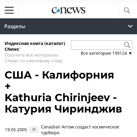
Разделы
Индексная книга (каталог)
CNews
*
Все категории
199124
▼
Получите все материалы
CNews по ключевому слову
США - Калифорния
+
Kathuria Chirinjeev -
Катурия Чиринджив
Canadian Arrow создаст космическое
19.05.2005
турбюро