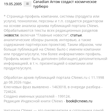
Canadian Arrow создаст космическое
19.05.2005
турбюро
* Страница-профиль компании, системы (продукта или
услуги), технологии, персоны и т.п. создается редактором
на основе анализа архива публикаций портала CNews.
Обрабатываются тексты всех редакционных разделов
(
новости
, включая "Главные новости",
статьи
,
аналитические обзоры рынков, интервью, а также
содержание партнёрских проектов). Таким образом, чем
больше публикаций на CNews было с именем компании
или продукта/услуги, тем более информативен профиль.
Профиль может быть дополнен (обогащен) дополнительной
информацией, в т.ч. презентацией о компании или
продукте/услуге.
Обработан архив публикаций портала CNews.ru c 11.1998
до 08.2026 годы.
Ключевых фраз выявлено - 1463018, в очереди разбора -
724624.
Создано именных указателей - 199124.
Редакция Индексной книги CNews -
book@cnews.ru
Читатели CNews — это руководители и сотрудники одной