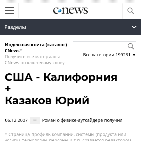
Разделы
Индексная книга (каталог)
CNews
*
Все категории
199231
▼
Получите все материалы
CNews по ключевому слову
США - Калифорния
+
Казаков Юрий
06.12.2007
Роман о физике-аутсайдере получил
* Страница-профиль компании, системы (продукта или
услуги), технологии, персоны и т.п. создается редактором