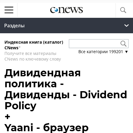
Разделы
Индексная книга (каталог)
CNews
*
Все категории
199201
▼
Получите все материалы
CNews по ключевому слову
Дивидендная
политика -
Дивиденды - Dividend
Policy
+
Yaani - браузер