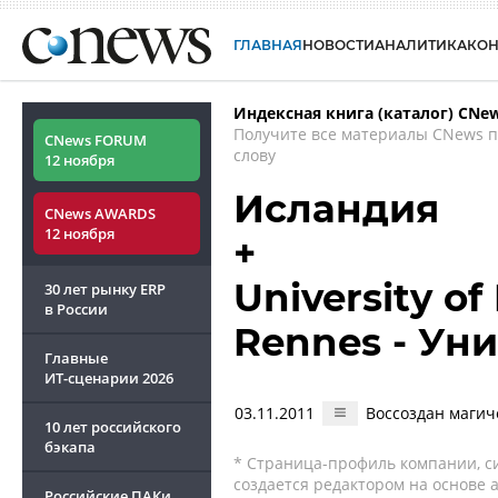
ГЛАВНАЯ
НОВОСТИ
АНАЛИТИКА
КО
Индексная книга (каталог) CNe
Получите все материалы CNews 
CNews FORUM
слову
12 ноября
Исландия
CNews AWARDS
12 ноября
+
University of
30 лет рынку ERP
в России
Rennes - Ун
Главные
ИТ-сценарии
2026
03.11.2011
Воссоздан магич
10 лет российского
бэкапа
* Страница-профиль компании, сис
создается редактором на основе
Российские ПАКи