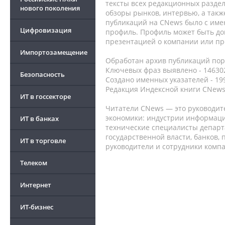
тексты всех редакционных раздел
нового поколения
обзоры рынков, интервью, а такж
публикаций на CNews было с име
Цифровизация
профиль. Профиль может быть до
презентацией о компании или про
Импортозамещение
Обработан архив публикаций порт
Ключевых фраз выявлено - 146302
Безопасность
Создано именных указателей - 19
Редакция Индексной книги CNews
ИТ в госсекторе
Читатели CNews — это руководит
экономики: индустрии информаци
ИТ в банках
технические специалисты депар
государственной власти, банков,
ИТ в торговле
руководители и сотрудники комп
Телеком
Интернет
ИТ-бизнес