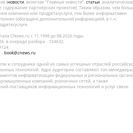
ов (
новости
, включая "Главные новости",
статьи
, аналитически
е содержание партнёрских проектов). Таким образом, чем боль
нем компании или продукта/услуги, тем более информативен
полнен (обогащен) дополнительной информацией, в т.ч.
дукте/услуге.
ала CNews.ru c 11.1998 до 08.2026 годы.
6, в очереди разбора - 724632.
9124.
 -
book@cnews.ru
ели и сотрудники одной из самых успешных отраслей российск
онных технологий. Ядро аудитории составляют топ-менеджеры
таментов информатизации федеральных и региональных орган
 промышленных компаний, розничных сетей, а также
аний-поставщиков информационных технологий и услуг связи.