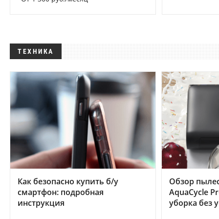
ТЕХНИКА
Как безопасно купить б/у
Обзор пылес
смартфон: подробная
AquaCycle Pr
инструкция
уборка без 