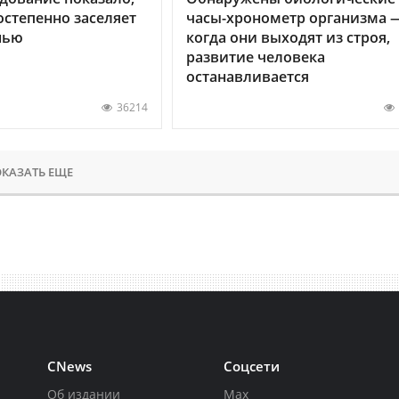
остепенно заселяет
часы-хронометр организма 
нью
когда они выходят из строя,
развитие человека
останавливается
36214
КАЗАТЬ ЕЩЕ
CNews
Соцсети
Об издании
Max