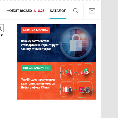
MOEXIT
1802,50
-0,23
КАТАЛОГ
МНЕНИЕ МЕСЯЦА
▼
Почему соответствие
стандартам не гарантирует
защиту от киберугроз
CNEWS ANALYTICS
Топ-10 сфер применения
квантовых компьютеров.
Инфографика CNews