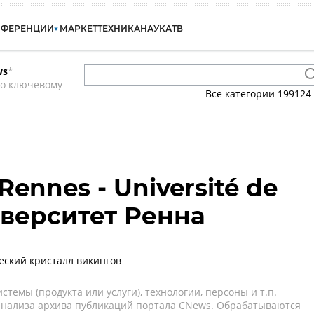
НФЕРЕНЦИИ
МАРКЕТ
ТЕХНИКА
НАУКА
ТВ
ws
*
по ключевому
Все категории
199124
 Rennes - Université de
иверситет Ренна
еский кристалл викингов
темы (продукта или услуги), технологии, персоны и т.п.
 анализа архива публикаций портала CNews. Обрабатываются