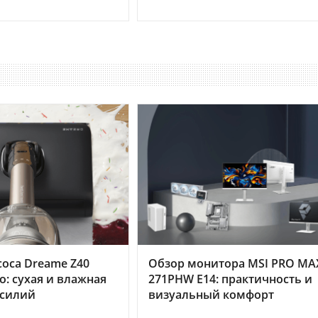
оса Dreame Z40
Обзор монитора MSI PRO MA
o: сухая и влажная
271PHW E14: практичность и
усилий
визуальный комфорт