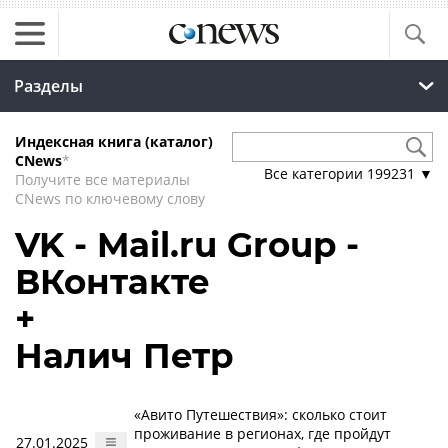
Разделы
Индексная книга (каталог)
CNews
*
Все категории
199231
▼
Получите все материалы
CNews по ключевому слову
VK - Mail.ru Group -
ВКонтакте
+
Налич Петр
«Авито Путешествия»: сколько стоит
проживание в регионах, где пройдут
27.01.2025