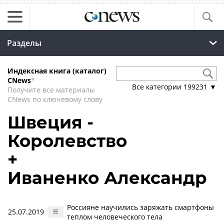
Разделы
Индексная книга (каталог)
CNews
*
Все категории
199231
▼
Получите все материалы
CNews по ключевому слову
Швеция -
Королевство
+
Иваненко Александр
Россияне научились заряжать смартфоны
25.07.2019
теплом человеческого тела