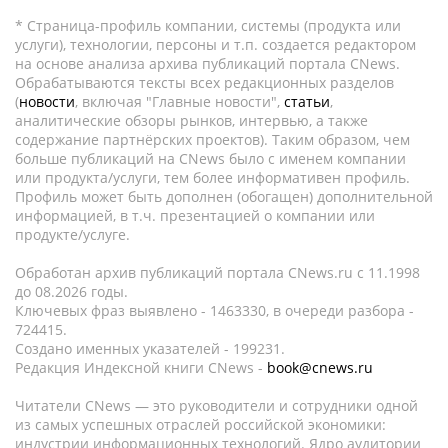
* Страница-профиль компании, системы (продукта или
услуги), технологии, персоны и т.п. создается редактором
на основе анализа архива публикаций портала CNews.
Обрабатываются тексты всех редакционных разделов
(
новости
, включая "Главные новости",
статьи
,
аналитические обзоры рынков, интервью, а также
содержание партнёрских проектов). Таким образом, чем
больше публикаций на CNews было с именем компании
или продукта/услуги, тем более информативен профиль.
Профиль может быть дополнен (обогащен) дополнительной
информацией, в т.ч. презентацией о компании или
продукте/услуге.
Обработан архив публикаций портала CNews.ru c 11.1998
до 08.2026 годы.
Ключевых фраз выявлено - 1463330, в очереди разбора -
724415.
Создано именных указателей - 199231.
Редакция Индексной книги CNews -
book@cnews.ru
Читатели CNews — это руководители и сотрудники одной
из самых успешных отраслей российской экономики:
индустрии информационных технологий. Ядро аудитории