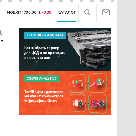
MOEXIT
1796,06
-0,36
КАТАЛОГ
ТЕХНОЛОГИЯ МЕСЯЦА
▼
Как выбрать сервер
для ЦОД и не прогадать
в перспективе
CNEWS ANALYTICS
Топ-10 сфер применения
квантовых компьютеров.
Инфографика CNews
е
ше