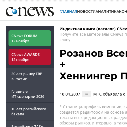
ГЛАВНАЯ
НОВОСТИ
АНАЛИТИКА
КО
Индексная книга (каталог) CNe
Получите все материалы CNews 
CNews FORUM
слову
12 ноября
Розанов Все
CNews AWARDS
12 ноября
+
Хеннингер 
30 лет рынку ERP
в России
Главные
18.04.2007
МТС объявила о 
ИТ-сценарии
2026
* Страница-профиль компании, сис
10 лет российского
создается редактором на основе
бэкапа
тексты всех редакционных раздел
обзоры рынков, интервью, а такж
Российские ПАКи