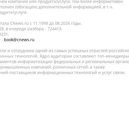
нем компании или продукта/услуги, тем более информативен
полнен (обогащен) дополнительной информацией, в т.ч.
дукте/услуге.
ала CNews.ru c 11.1998 до 08.2026 годы.
8, в очереди разбора - 724413.
9231.
 -
book@cnews.ru
ели и сотрудники одной из самых успешных отраслей российск
онных технологий. Ядро аудитории составляют топ-менеджеры
таментов информатизации федеральных и региональных орган
 промышленных компаний, розничных сетей, а также
аний-поставщиков информационных технологий и услуг связи.