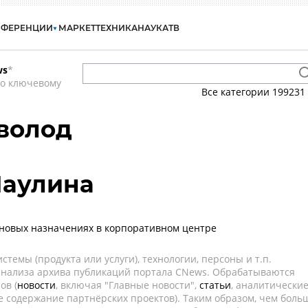
НФЕРЕНЦИИ
МАРКЕТ
ТЕХНИКА
НАУКА
ТВ
ws
*
по ключевому
Все категории
199231
волод
Паулина
новых назначениях в корпоративном центре
темы (продукта или услуги), технологии, персоны и т.п.
 анализа архива публикаций портала CNews. Обрабатываются
ов (
новости
, включая "Главные новости",
статьи
, аналитически
е содержание партнёрских проектов). Таким образом, чем боль