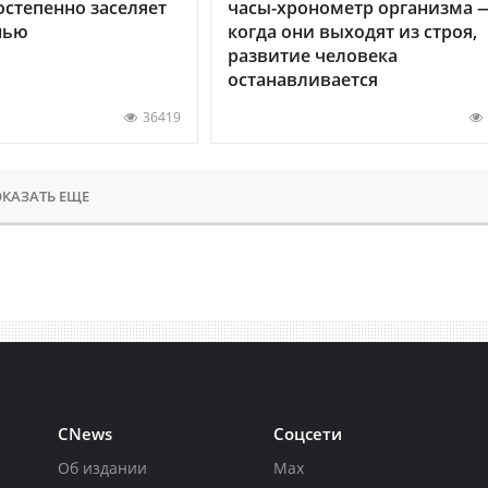
остепенно заселяет
часы-хронометр организма 
нью
когда они выходят из строя,
развитие человека
останавливается
36419
КАЗАТЬ ЕЩЕ
CNews
Соцсети
Об издании
Max