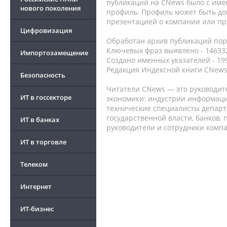
публикаций на CNews было с име
нового поколения
профиль. Профиль может быть до
презентацией о компании или про
Цифровизация
Обработан архив публикаций порт
Ключевых фраз выявлено - 146332
Импортозамещение
Создано именных указателей - 19
Редакция Индексной книги CNews
Безопасность
Читатели CNews — это руководит
ИТ в госсекторе
экономики: индустрии информаци
технические специалисты депар
государственной власти, банков,
ИТ в банках
руководители и сотрудники комп
ИТ в торговле
Телеком
Интернет
ИТ-бизнес