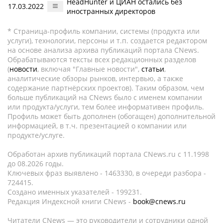
HeadHunter и ЦИАН остались без
17.03.2022
иностранных директоров
* Страница-профиль компании, системы (продукта или
услуги), технологии, персоны и т.п. создается редактором
на основе анализа архива публикаций портала CNews.
Обрабатываются тексты всех редакционных разделов
(
новости
, включая "Главные новости",
статьи
,
аналитические обзоры рынков, интервью, а также
содержание партнёрских проектов). Таким образом, чем
больше публикаций на CNews было с именем компании
или продукта/услуги, тем более информативен профиль.
Профиль может быть дополнен (обогащен) дополнительной
информацией, в т.ч. презентацией о компании или
продукте/услуге.
Обработан архив публикаций портала CNews.ru c 11.1998
до 08.2026 годы.
Ключевых фраз выявлено - 1463330, в очереди разбора -
724415.
Создано именных указателей - 199231.
Редакция Индексной книги CNews -
book@cnews.ru
Читатели CNews — это руководители и сотрудники одной