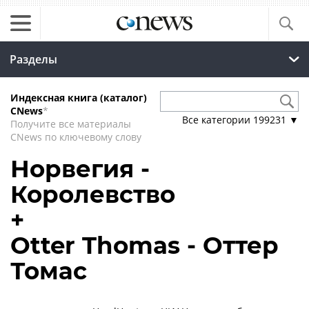
Разделы
Индексная книга (каталог)
CNews
*
Все категории
199231
▼
Получите все материалы
CNews по ключевому слову
Норвегия -
Королевство
+
Otter Thomas - Оттер
Томас