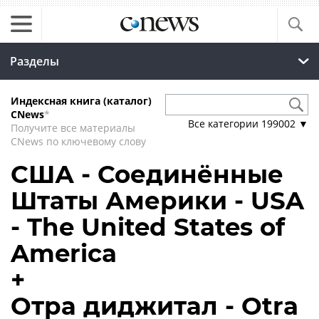
Разделы
Индексная книга (каталог)
CNews
*
Все категории
199002
▼
Получите все материалы
CNews по ключевому слову
США - Соединённые
Штаты Америки - USA
- The United States of
America
+
Отра диджитал - Otra