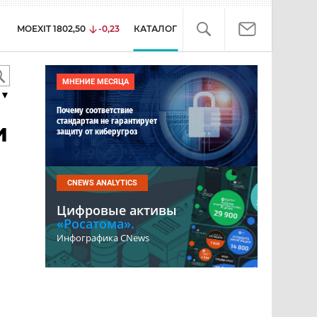
MOEXIT
1802,50
-0,23
КАТАЛОГ
МНЕНИЕ МЕСЯЦА
▼
Почему соответствие
стандартам не гарантирует
и
защиту от киберугроз
CNEWS ANALYTICS
Цифровые активы
«Росатома».
Инфографика CNews