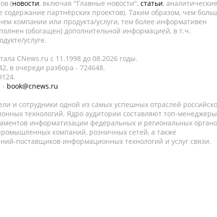
ов (
новости
, включая "Главные новости",
статьи
, аналитически
е содержание партнёрских проектов). Таким образом, чем боль
нем компании или продукта/услуги, тем более информативен
полнен (обогащен) дополнительной информацией, в т.ч.
дукте/услуге.
ала CNews.ru c 11.1998 до 08.2026 годы.
2, в очереди разбора - 724648.
9124.
 -
book@cnews.ru
ели и сотрудники одной из самых успешных отраслей российск
онных технологий. Ядро аудитории составляют топ-менеджеры
таментов информатизации федеральных и региональных орган
 промышленных компаний, розничных сетей, а также
аний-поставщиков информационных технологий и услуг связи.