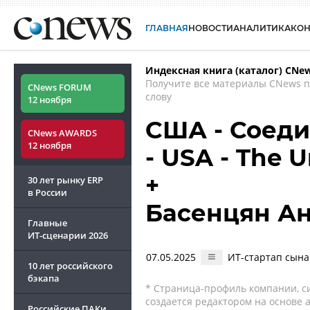
ГЛАВНАЯ
НОВОСТИ
АНАЛИТИКА
КО
Индексная книга (каталог) CNe
Получите все материалы CNews 
CNews FORUM
слову
12 ноября
США - Соед
CNews AWARDS
12 ноября
- USA - The U
+
30 лет рынку ERP
в России
Басенцян А
Главные
ИТ-сценарии
2026
07.05.2025
ИТ-стартап сына
10 лет российского
бэкапа
* Страница-профиль компании, сис
создается редактором на основе
Российские ПАКи