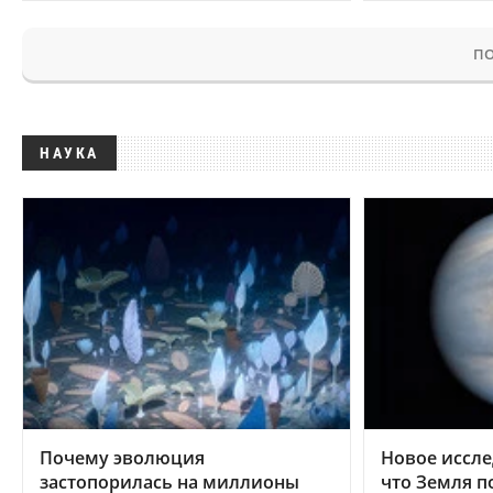
ПО
НАУКА
Почему эволюция
Новое иссле
застопорилась на миллионы
что Земля п