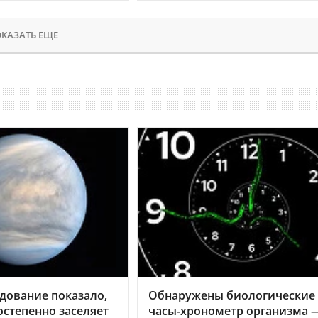
КАЗАТЬ ЕЩЕ
дование показало,
Обнаружены биологические
остепенно заселяет
часы-хронометр организма 