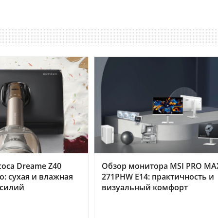
оса Dreame Z40
Обзор монитора MSI PRO MA
o: сухая и влажная
271PHW E14: практичность и
усилий
визуальный комфорт