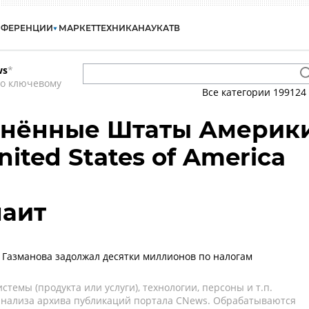
НФЕРЕНЦИИ
МАРКЕТ
ТЕХНИКА
НАУКА
ТВ
ws
*
по ключевому
Все категории
199124
инённые Штаты Америк
nited States of America
наит
 Газманова задолжал десятки миллионов по налогам
темы (продукта или услуги), технологии, персоны и т.п.
 анализа архива публикаций портала CNews. Обрабатываются