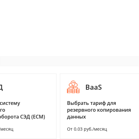
Д
BaaS
систему
Выбрать тариф для
го
резервного копирования
борота СЭД (ECM)
данных
/месяц
От 0.03 руб./месяц