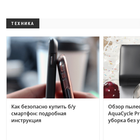
ТЕХНИКА
Как безопасно купить б/у
Обзор пылес
смартфон: подробная
AquaCycle Pr
инструкция
уборка без 