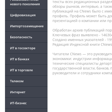
тексты всех редакционных раздел
нового поколения
обзоры рынков, интервью, а такж
публикаций на CNews было с име
Цифровизация
профиль. Профиль может быть до
презентацией о компании или про
Импортозамещение
Обработан архив публикаций порт
Ключевых фраз выявлено - 146304
Безопасность
Создано именных указателей - 19
Редакция Индексной книги CNews
ИТ в госсекторе
Читатели CNews — это руководит
экономики: индустрии информаци
ИТ в банках
технические специалисты депар
государственной власти, банков,
ИТ в торговле
руководители и сотрудники комп
Телеком
Интернет
ИТ-бизнес