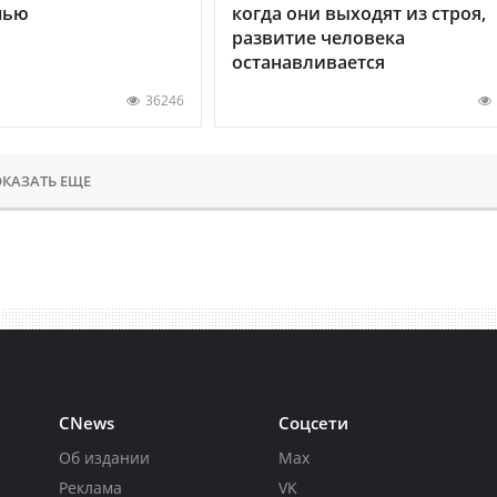
нью
когда они выходят из строя,
развитие человека
останавливается
36246
КАЗАТЬ ЕЩЕ
CNews
Соцсети
Об издании
Max
Реклама
VK