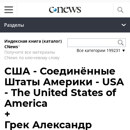
Разделы
Индексная книга (каталог)
CNews
*
Все категории
199231
▼
Получите все материалы
CNews по ключевому слову
США - Соединённые
Штаты Америки - USA
- The United States of
America
+
Грек Александр