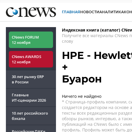
ГЛАВНАЯ
НОВОСТИ
АНАЛИТИКА
КО
Индексная книга (каталог) CNe
Получите все материалы CNews 
CNews FORUM
слову
12 ноября
HPE - Hewlet
CNews AWARDS
12 ноября
+
Буарон
30 лет рынку ERP
в России
Главные
Ничего не найдено
ИТ-сценарии
2026
* Страница-профиль компании, сис
создается редактором на основе
тексты всех редакционных раздел
10 лет российского
бэкапа
обзоры рынков, интервью, а такж
публикаций на CNews было с име
профиль. Профиль может быть до
Российские ПАКи