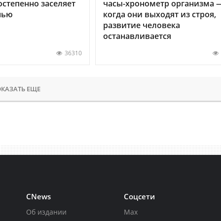
остепенно заселяет
часы-хронометр организма 
нью
когда они выходят из строя,
развитие человека
останавливается
36310
КАЗАТЬ ЕЩЕ
CNews
Соцсети
Об издании
Max