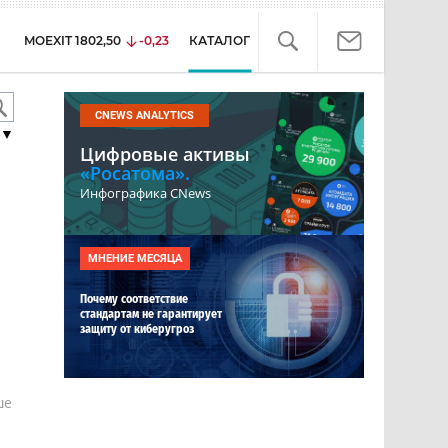
MOEXIT
1802,50
-0,23
КАТАЛОГ
CNEWS ANALYTICS
▼
Цифровые активы
«Росатома».
Инфографика CNews
МНЕНИЕ МЕСЯЦА
Почему соответствие
стандартам не гарантирует
защиту от киберугроз
е
ше