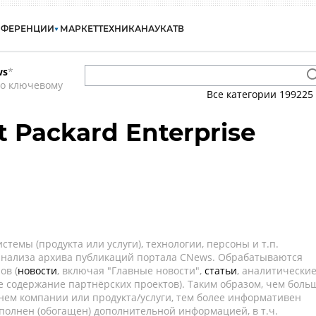
НФЕРЕНЦИИ
МАРКЕТ
ТЕХНИКА
НАУКА
ТВ
ws
*
по ключевому
Все категории
199225
t Packard Enterprise
темы (продукта или услуги), технологии, персоны и т.п.
 анализа архива публикаций портала CNews. Обрабатываются
ов (
новости
, включая "Главные новости",
статьи
, аналитически
е содержание партнёрских проектов). Таким образом, чем боль
нем компании или продукта/услуги, тем более информативен
полнен (обогащен) дополнительной информацией, в т.ч.