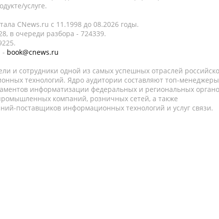
дукте/услуге.
ала CNews.ru c 11.1998 до 08.2026 годы.
8, в очереди разбора - 724339.
9225.
 -
book@cnews.ru
ели и сотрудники одной из самых успешных отраслей российск
онных технологий. Ядро аудитории составляют топ-менеджеры
таментов информатизации федеральных и региональных орган
 промышленных компаний, розничных сетей, а также
аний-поставщиков информационных технологий и услуг связи.