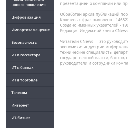
презентацией о компании или про
нового поколения
Обработан архив публикаций порт
Цифровизация
Ключевых фраз выявлено - 146322
Создано именных указателей - 19
Импортозамещение
Редакция Индексной книги CNews
Читатели CNews — это руководит
Безопасность
экономики: индустрии информаци
технические специалисты депар
ИТ в госсекторе
государственной власти, банков,
руководители и сотрудники комп
ИТ в банках
ИТ в торговле
Телеком
Интернет
ИТ-бизнес