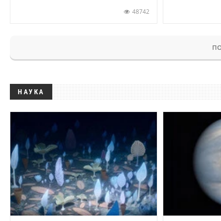
48742
ПО
НАУКА