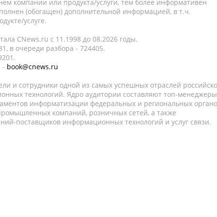
нем компании или продукта/услуги, тем более информативен
полнен (обогащен) дополнительной информацией, в т.ч.
дукте/услуге.
ала CNews.ru c 11.1998 до 08.2026 годы.
1, в очереди разбора - 724405.
9201.
 -
book@cnews.ru
ели и сотрудники одной из самых успешных отраслей российск
онных технологий. Ядро аудитории составляют топ-менеджеры
таментов информатизации федеральных и региональных орган
 промышленных компаний, розничных сетей, а также
аний-поставщиков информационных технологий и услуг связи.