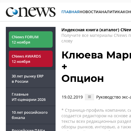
ГЛАВНАЯ
НОВОСТИ
АНАЛИТИКА
КО
Индексная книга (каталог) CNe
Получите все материалы CNews 
CNews FORUM
слову
12 ноября
Клюева Мар
CNews AWARDS
12 ноября
+
Опцион
30 лет рынку ERP
в России
Главные
19.02.2019
Руководство экс
ИТ-сценарии
2026
* Страница-профиль компании, сис
10 лет российского
создается редактором на основе
бэкапа
тексты всех редакционных раздел
обзоры рынков, интервью, а такж
Российские ПАКи