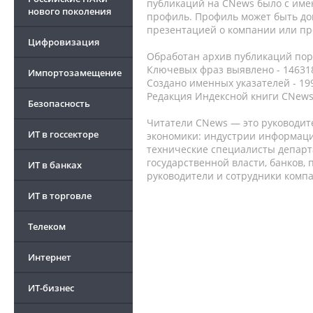
публикаций на CNews было с име
нового поколения
профиль. Профиль может быть до
презентацией о компании или про
Цифровизация
Обработан архив публикаций порт
Ключевых фраз выявлено - 146318
Импортозамещение
Создано именных указателей - 19
Редакция Индексной книги CNews
Безопасность
Читатели CNews — это руководит
ИТ в госсекторе
экономики: индустрии информаци
технические специалисты депар
государственной власти, банков,
ИТ в банках
руководители и сотрудники комп
ИТ в торговле
Телеком
Интернет
ИТ-бизнес