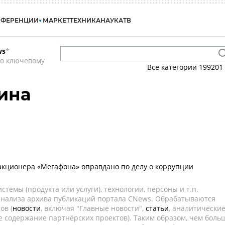
НФЕРЕНЦИИ
МАРКЕТ
ТЕХНИКА
НАУКА
ТВ
ws
*
по ключевому
Все категории
199201
ина
-акционера «Мегафона» оправдано по делу о коррупции
темы (продукта или услуги), технологии, персоны и т.п.
 анализа архива публикаций портала CNews. Обрабатываются
ов (
новости
, включая "Главные новости",
статьи
, аналитически
е содержание партнёрских проектов). Таким образом, чем боль