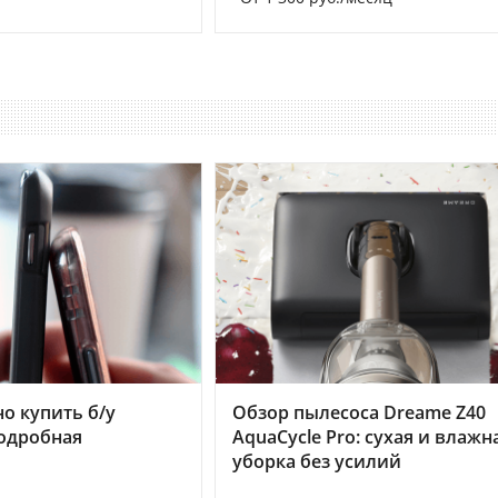
но купить б/у
Обзор пылесоса Dreame Z40
подробная
AquaCycle Pro: сухая и влажн
уборка без усилий