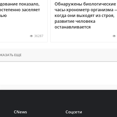
дование показало,
Обнаружены биологические
остепенно заселяет
часы-хронометр организма 
нью
когда они выходят из строя,
развитие человека
останавливается
36287
КАЗАТЬ ЕЩЕ
CNews
Соцсети