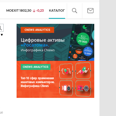
MOEXIT
1802,50
-0,23
КАТАЛОГ
CNEWS ANALYTICS
▼
Цифровые активы
«Росатома».
Инфографика CNews
CNEWS ANALYTICS
Топ-10 сфер применения
квантовых компьютеров.
Инфографика CNews
е
ше