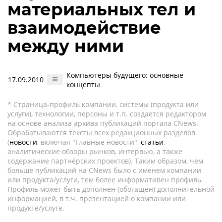
материальных тел и
взаимодействие
между ними
Компьютеры будущего: основные
17.09.2010
концепты
* Страница-профиль компании, системы (продукта или
услуги), технологии, персоны и т.п. создается редактором
на основе анализа архива публикаций портала CNews.
Обрабатываются тексты всех редакционных разделов
(
новости
, включая "Главные новости",
статьи
,
аналитические обзоры рынков, интервью, а также
содержание партнёрских проектов). Таким образом, чем
больше публикаций на CNews было с именем компании
или продукта/услуги, тем более информативен профиль.
Профиль может быть дополнен (обогащен) дополнительной
информацией, в т.ч. презентацией о компании или
продукте/услуге.