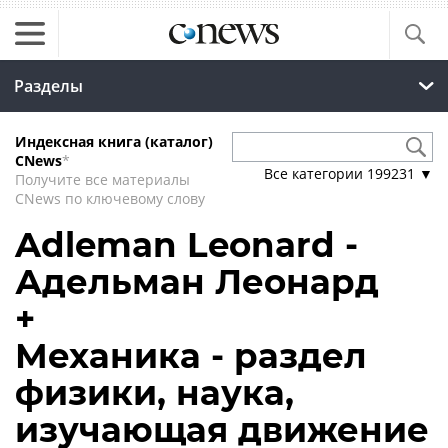
Разделы
Индексная книга (каталог)
CNews
*
Все категории
199231
▼
Получите все материалы
CNews по ключевому слову
Adleman Leonard -
Адельман Леонард
+
Механика - раздел
физики, наука,
изучающая движение