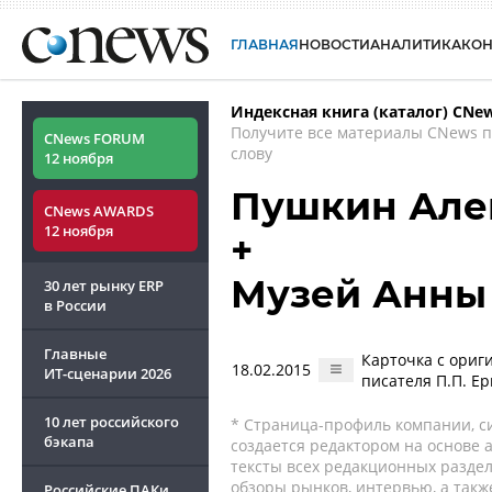
ГЛАВНАЯ
НОВОСТИ
АНАЛИТИКА
КО
Индексная книга (каталог) CNe
Получите все материалы CNews 
CNews FORUM
слову
12 ноября
Пушкин Але
CNews AWARDS
12 ноября
+
Музей Анны
30 лет рынку ERP
в России
Главные
Карточка с ориг
18.02.2015
ИТ-сценарии
2026
писателя П.П. Е
10 лет российского
* Страница-профиль компании, сис
бэкапа
создается редактором на основе
тексты всех редакционных раздел
обзоры рынков, интервью, а такж
Российские ПАКи