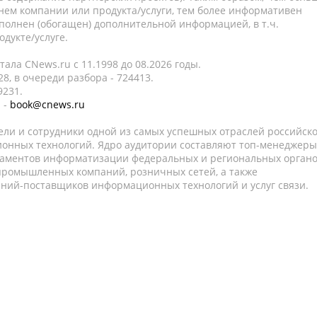
нем компании или продукта/услуги, тем более информативен
полнен (обогащен) дополнительной информацией, в т.ч.
дукте/услуге.
ала CNews.ru c 11.1998 до 08.2026 годы.
8, в очереди разбора - 724413.
9231.
 -
book@cnews.ru
ели и сотрудники одной из самых успешных отраслей российск
онных технологий. Ядро аудитории составляют топ-менеджеры
таментов информатизации федеральных и региональных орган
 промышленных компаний, розничных сетей, а также
аний-поставщиков информационных технологий и услуг связи.