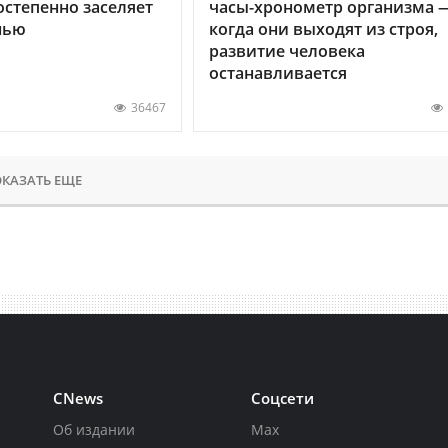
остепенно заселяет
часы-хронометр организма 
нью
когда они выходят из строя,
развитие человека
останавливается
36467
КАЗАТЬ ЕЩЕ
CNews
Соцсети
Об издании
Max