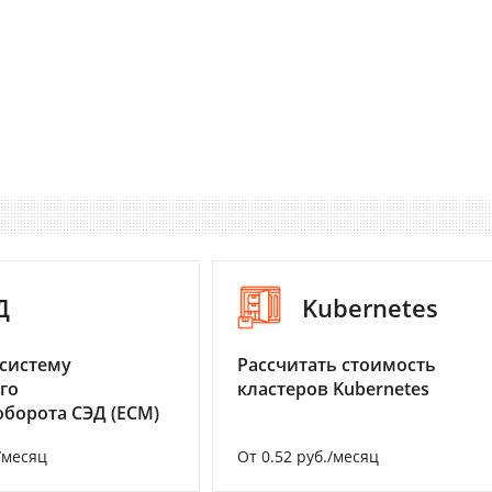
Д
Kubernetes
систему
Рассчитать стоимость
го
кластеров Kubernetes
борота СЭД (ECM)
/месяц
От 0.52 руб./месяц