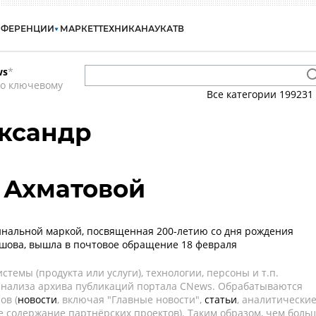
НФЕРЕНЦИИ
МАРКЕТ
ТЕХНИКА
НАУКА
ТВ
ws
*
по ключевому
Все категории
199231
ксандр
 Ахматовой
инальной маркой, посвященная 200-летию со дня рождения
ршова, вышла в почтовое обращение 18 февраля
темы (продукта или услуги), технологии, персоны и т.п.
 анализа архива публикаций портала CNews. Обрабатываются
ов (
новости
, включая "Главные новости",
статьи
, аналитически
е содержание партнёрских проектов). Таким образом, чем боль