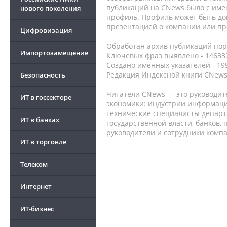
публикаций на CNews было с име
нового поколения
профиль. Профиль может быть до
презентацией о компании или про
Цифровизация
Обработан архив публикаций порт
Импортозамещение
Ключевых фраз выявлено - 146332
Создано именных указателей - 19
Редакция Индексной книги CNews
Безопасность
Читатели CNews — это руководит
ИТ в госсекторе
экономики: индустрии информаци
технические специалисты депар
ИТ в банках
государственной власти, банков,
руководители и сотрудники комп
ИТ в торговле
Телеком
Интернет
ИТ-бизнес