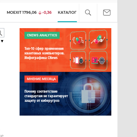
MOEXIT
1796,06
-0,36
КАТАЛОГ
CNEWS ANALYTICS
▼
Топ-10 сфер применения
квантовых компьютеров.
Инфографика CNews
МНЕНИЕ МЕСЯЦА
Почему соответствие
стандартам не гарантирует
защиту от киберугроз
е
ше