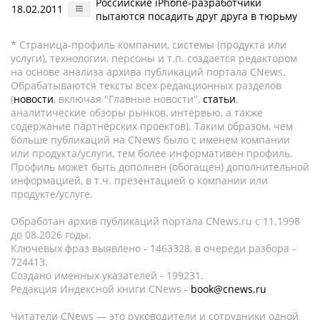
Российские iPhone-разработчики
18.02.2011
пытаются посадить друг друга в тюрьму
* Страница-профиль компании, системы (продукта или
услуги), технологии, персоны и т.п. создается редактором
на основе анализа архива публикаций портала CNews.
Обрабатываются тексты всех редакционных разделов
(
новости
, включая "Главные новости",
статьи
,
аналитические обзоры рынков, интервью, а также
содержание партнёрских проектов). Таким образом, чем
больше публикаций на CNews было с именем компании
или продукта/услуги, тем более информативен профиль.
Профиль может быть дополнен (обогащен) дополнительной
информацией, в т.ч. презентацией о компании или
продукте/услуге.
Обработан архив публикаций портала CNews.ru c 11.1998
до 08.2026 годы.
Ключевых фраз выявлено - 1463328, в очереди разбора -
724413.
Создано именных указателей - 199231.
Редакция Индексной книги CNews -
book@cnews.ru
Читатели CNews — это руководители и сотрудники одной