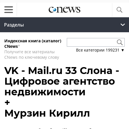
Разделы
Индексная книга (каталог)
CNews
*
Все категории
199231
▼
Получите все материалы
CNews по ключевому слову
VK - Mail.ru 33 Слона -
Цифровое агентство
недвижимости
+
Мурзин Кирилл