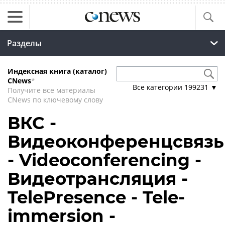
Разделы
Индексная книга (каталог)
CNews
*
Все категории
199231
▼
Получите все материалы
CNews по ключевому слову
ВКС -
Видеоконференцсвязь
- Videoconferencing -
Видеотрансляция -
TelePresence - Tele-
immersion -