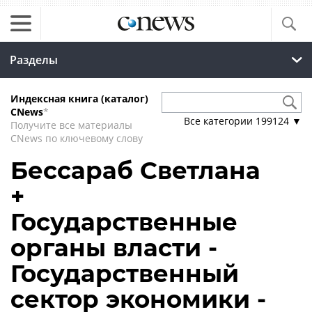
Разделы
Индексная книга (каталог)
CNews
*
Все категории
199124
▼
Получите все материалы
CNews по ключевому слову
Бессараб Светлана
+
Государственные
органы власти -
Государственный
сектор экономики -