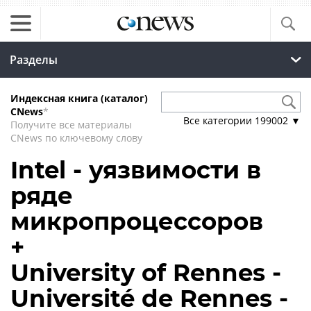
Разделы
Индексная книга (каталог)
CNews
*
Все категории
199002
▼
Получите все материалы
CNews по ключевому слову
Intel - уязвимости в
ряде
микропроцессоров
+
University of Rennes -
Université de Rennes -