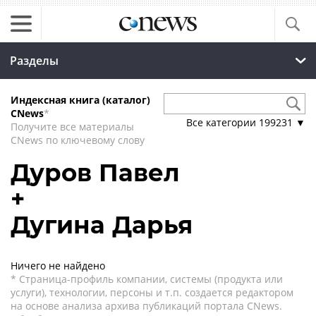
Разделы
Индексная книга (каталог)
CNews
*
Все категории
199231
▼
Получите все материалы
CNews по ключевому слову
Дуров Павел
+
Дугина Дарья
Ничего не найдено
* Страница-профиль компании, системы (продукта или
услуги), технологии, персоны и т.п. создается редактором
на основе анализа архива публикаций портала CNews.