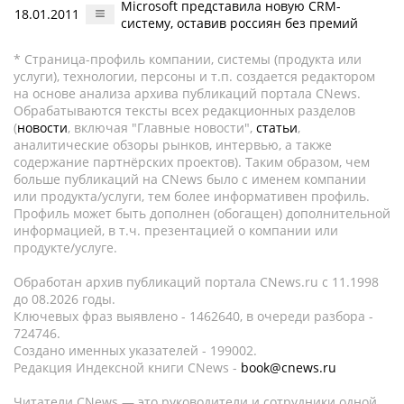
Microsoft представила новую CRM-
18.01.2011
систему, оставив россиян без премий
* Страница-профиль компании, системы (продукта или
услуги), технологии, персоны и т.п. создается редактором
на основе анализа архива публикаций портала CNews.
Обрабатываются тексты всех редакционных разделов
(
новости
, включая "Главные новости",
статьи
,
аналитические обзоры рынков, интервью, а также
содержание партнёрских проектов). Таким образом, чем
больше публикаций на CNews было с именем компании
или продукта/услуги, тем более информативен профиль.
Профиль может быть дополнен (обогащен) дополнительной
информацией, в т.ч. презентацией о компании или
продукте/услуге.
Обработан архив публикаций портала CNews.ru c 11.1998
до 08.2026 годы.
Ключевых фраз выявлено - 1462640, в очереди разбора -
724746.
Создано именных указателей - 199002.
Редакция Индексной книги CNews -
book@cnews.ru
Читатели CNews — это руководители и сотрудники одной