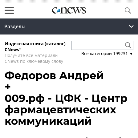
Разделы
Индексная книга (каталог)
CNews
*
Все категории
199231
▼
Получите все материалы
CNews по ключевому слову
Федоров Андрей
+
009.рф - ЦФК - Центр
фармацевтических
коммуникаций