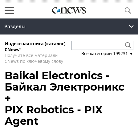
Разделы
Индексная книга (каталог)
CNews
*
Все категории
199231
▼
Получите все материалы
CNews по ключевому слову
Baikal Electronics -
Байкал Электроникс
+
PIX Robotics - PIX
Agent