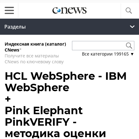
Разделы
Индексная книга (каталог)
CNews
*
Все категории
199165
▼
Получите все материалы
CNews по ключевому слову
HCL WebSphere - IBM
WebSphere
+
Pink Elephаnt
PinkVERIFY -
методика оценки