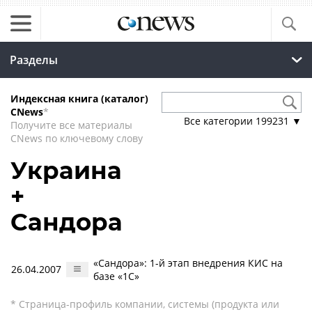
Разделы
Индексная книга (каталог)
CNews
*
Все категории
199231
▼
Получите все материалы
CNews по ключевому слову
Украина
+
Сандора
«Сандора»: 1-й этап внедрения КИС на
26.04.2007
базе «1С»
* Страница-профиль компании, системы (продукта или