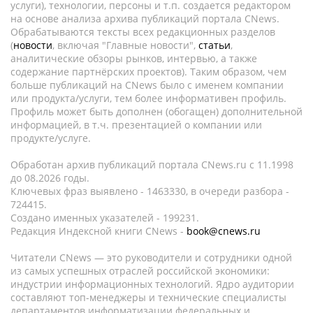
услуги), технологии, персоны и т.п. создается редактором
на основе анализа архива публикаций портала CNews.
Обрабатываются тексты всех редакционных разделов
(
новости
, включая "Главные новости",
статьи
,
аналитические обзоры рынков, интервью, а также
содержание партнёрских проектов). Таким образом, чем
больше публикаций на CNews было с именем компании
или продукта/услуги, тем более информативен профиль.
Профиль может быть дополнен (обогащен) дополнительной
информацией, в т.ч. презентацией о компании или
продукте/услуге.
Обработан архив публикаций портала CNews.ru c 11.1998
до 08.2026 годы.
Ключевых фраз выявлено - 1463330, в очереди разбора -
724415.
Создано именных указателей - 199231.
Редакция Индексной книги CNews -
book@cnews.ru
Читатели CNews — это руководители и сотрудники одной
из самых успешных отраслей российской экономики:
индустрии информационных технологий. Ядро аудитории
составляют топ-менеджеры и технические специалисты
департаментов информатизации федеральных и