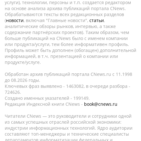
услуги), технологии, персоны и т.п. создается редактором
на основе анализа архива публикаций портала CNews.
Обрабатываются тексты всех редакционных разделов
(
новости
, включая "Главные новости",
статьи
,
аналитические обзоры рынков, интервью, а также
содержание партнёрских проектов). Таким образом, чем
больше публикаций на CNews было с именем компании
или продукта/услуги, тем более информативен профиль.
Профиль может быть дополнен (обогащен) дополнительной
информацией, в т.ч. презентацией о компании или
продукте/услуге.
Обработан архив публикаций портала CNews.ru c 11.1998
до 08.2026 годы.
Ключевых фраз выявлено - 1463082, в очереди разбора -
724626.
Создано именных указателей - 199149.
Редакция Индексной книги CNews -
book@cnews.ru
Читатели CNews — это руководители и сотрудники одной
из самых успешных отраслей российской экономики:
индустрии информационных технологий. Ядро аудитории
составляют топ-менеджеры и технические специалисты
департаментов информатизации федеральных и