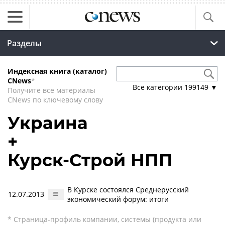
Разделы
Индексная книга (каталог)
CNews
*
Все категории
199149
▼
Получите все материалы
CNews по ключевому слову
Украина
+
Курск-Строй НПП
В Курске состоялся Среднерусский
12.07.2013
экономический форум: итоги
* Страница-профиль компании, системы (продукта или