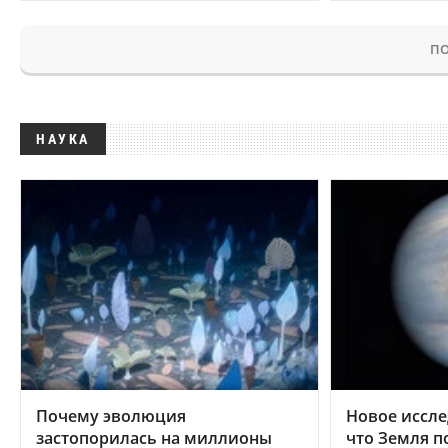
ПО
НАУКА
Почему эволюция
Новое иссле
застопорилась на миллионы
что Земля п