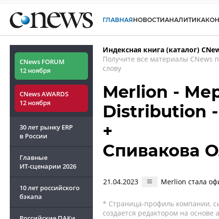
ГЛАВНАЯ
НОВОСТИ
АНАЛИТИКА
КО
Индексная книга (каталог) CNe
Получите все материалы CNews 
CNews FORUM
слову
12 ноября
Merlion - Ме
CNews AWARDS
12 ноября
Distribution
+
30 лет рынку ERP
в России
Спивакова О
Главные
ИТ-сценарии
2026
21.04.2023
Merlion стала о
10 лет российского
бэкапа
* Страница-профиль компании, сис
создается редактором на основе
Российские ПАКи