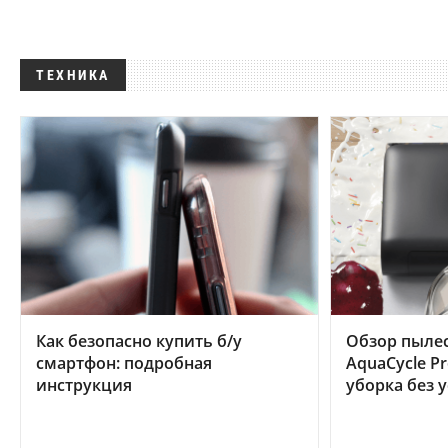
ТЕХНИКА
Как безопасно купить б/у
Обзор пылес
смартфон: подробная
AquaCycle Pr
инструкция
уборка без 