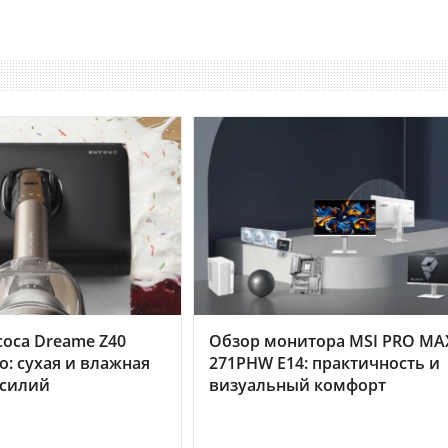
оса Dreame Z40
Обзор монитора MSI PRO MA
o: сухая и влажная
271PHW E14: практичность и
усилий
визуальный комфорт