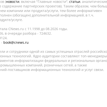
ов (
новости
, включая "Главные новости",
статьи
, аналитически
е содержание партнёрских проектов). Таким образом, чем боль
нем компании или продукта/услуги, тем более информативен
полнен (обогащен) дополнительной информацией, в т.ч.
дукте/услуге.
ала CNews.ru c 11.1998 до 08.2026 годы.
6, в очереди разбора - 724632.
9124.
 -
book@cnews.ru
ели и сотрудники одной из самых успешных отраслей российск
онных технологий. Ядро аудитории составляют топ-менеджеры
таментов информатизации федеральных и региональных орган
 промышленных компаний, розничных сетей, а также
аний-поставщиков информационных технологий и услуг связи.