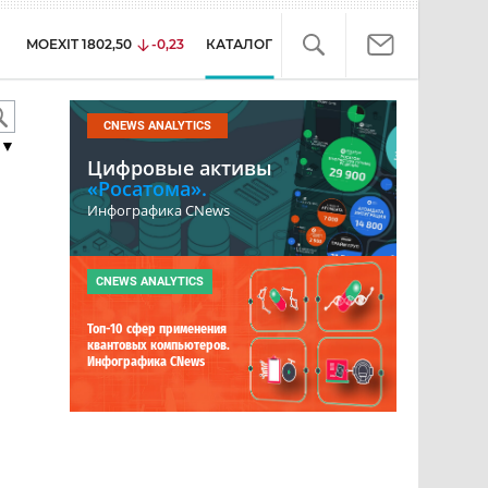
MOEXIT
1802,50
-0,23
КАТАЛОГ
CNEWS ANALYTICS
▼
Цифровые активы
«Росатома».
Инфографика CNews
CNEWS ANALYTICS
Топ-10 сфер применения
квантовых компьютеров.
Инфографика CNews