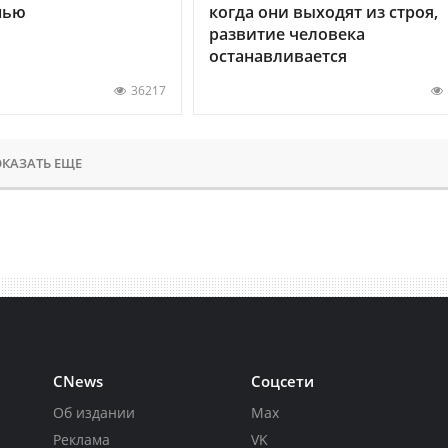
нью
когда они выходят из строя,
развитие человека
останавливается
36217
КАЗАТЬ ЕЩЕ
CNews
Соцсети
Об издании
Max
Реклама
VK