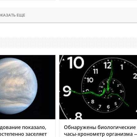
КАЗАТЬ ЕЩЕ
дование показало,
Обнаружены биологические
остепенно заселяет
часы-хронометр организма 