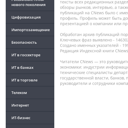
тексты всех редакционных раздел
нового поколения
обзоры рынков, интервью, а такж
публикаций на CNews было с име
Цифровизация
профиль. Профиль может быть до
презентацией о компании или про
Импортозамещение
Обработан архив публикаций порт
Ключевых фраз выявлено - 146302
Безопасность
Создано именных указателей - 19
Редакция Индексной книги CNews
ИТ в госсекторе
Читатели CNews — это руководит
экономики: индустрии информаци
ИТ в банках
технические специалисты депар
государственной власти, банков,
ИТ в торговле
руководители и сотрудники комп
Телеком
Интернет
ИТ-бизнес