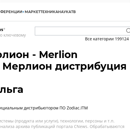
НФЕРЕНЦИИ
МАРКЕТ
ТЕХНИКА
НАУКА
ТВ
ws
*
по ключевому
Все категории
199124
рлион - Merlion
 - Мерлион дистрибуция
льга
фициальным дистрибьютором ПО Zodiaс.ITM
темы (продукта или услуги), технологии, персоны и т.п.
 анализа архива публикаций портала CNews. Обрабатываются