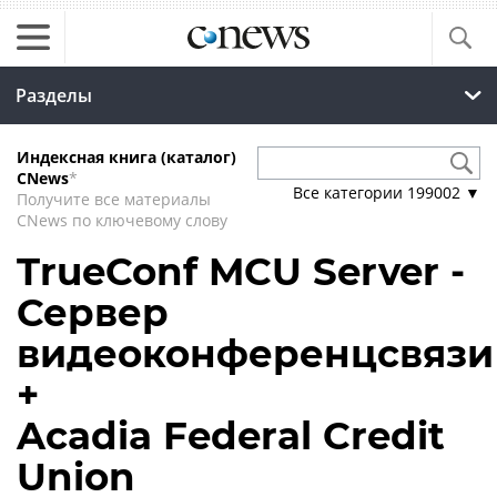
Разделы
Индексная книга (каталог)
CNews
*
Все категории
199002
▼
Получите все материалы
CNews по ключевому слову
TrueConf MCU Server -
Сервер
видеоконференцсвязи
+
Acadia Federal Credit
Union