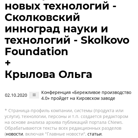
новых технологий -
Сколковский
инноград науки и
технологий - Skolkovo
Foundation
+
Крылова Ольга
Конференция «Бережливое производство
02.10.2020
4.0» пройдет на Кировском заводе
* Страница-профиль компании, системы (продукта или
услуги), технологии, персоны и т.п. создается редактором
на основе анализа архива публикаций портала CNews.
Обрабатываются тексты всех редакционных разделов
(
новости
, включая "Главные новости",
статьи
,