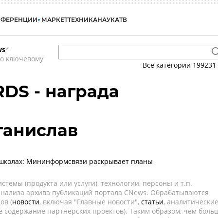
НФЕРЕНЦИИ
МАРКЕТ
ТЕХНИКА
НАУКА
ТВ
ws
*
по ключевому
Все категории
199231
DS - награда
танислав
 школах: Мининформсвязи раскрывает планы
темы (продукта или услуги), технологии, персоны и т.п.
 анализа архива публикаций портала CNews. Обрабатываются
ов (
новости
, включая "Главные новости",
статьи
, аналитически
е содержание партнёрских проектов). Таким образом, чем боль