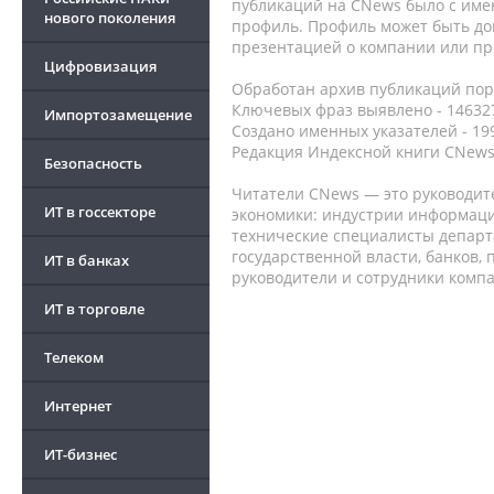
публикаций на CNews было с име
нового поколения
профиль. Профиль может быть до
презентацией о компании или про
Цифровизация
Обработан архив публикаций порт
Ключевых фраз выявлено - 146327
Импортозамещение
Создано именных указателей - 19
Редакция Индексной книги CNews
Безопасность
Читатели CNews — это руководит
ИТ в госсекторе
экономики: индустрии информаци
технические специалисты депар
государственной власти, банков,
ИТ в банках
руководители и сотрудники комп
ИТ в торговле
Телеком
Интернет
ИТ-бизнес