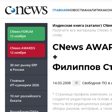
ГЛАВНАЯ
НОВОСТИ
АНАЛИТИКА
КО
Индексная книга (каталог) CNe
Получите все материалы CNews 
CNews FORUM
слову
12 ноября
CNews AWAR
CNews AWARDS
12 ноября
+
Филиппов С
30 лет рынку ERP
в России
Главные
14.03.2008
Свободное ПО в
ИТ-сценарии
2026
* Страница-профиль компании, сис
10 лет российского
создается редактором на основе
бэкапа
тексты всех редакционных раздел
обзоры рынков, интервью, а такж
Российские ПАКи