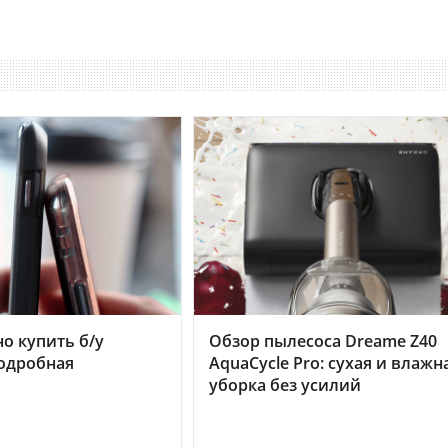
но купить б/у
Обзор пылесоса Dreame Z40
подробная
AquaCycle Pro: сухая и влажн
уборка без усилий