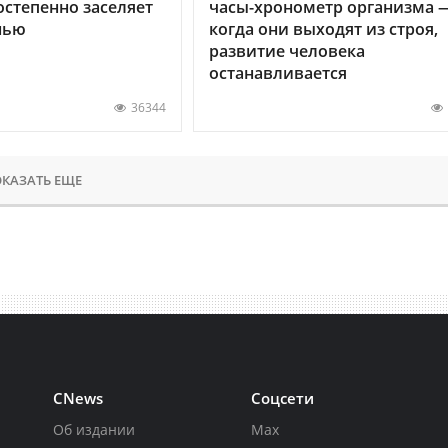
остепенно заселяет
часы-хронометр организма 
нью
когда они выходят из строя,
развитие человека
останавливается
36344
КАЗАТЬ ЕЩЕ
CNews
Соцсети
Об издании
Max