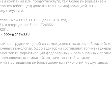
нем компании или продукта/услуги, тем более информативен
полнен (обогащен) дополнительной информацией, в т.ч.
дукте/услуге.
ала CNews.ru c 11.1998 до 08.2026 годы.
1, в очереди разбора - 724356.
9231.
 -
book@cnews.ru
ели и сотрудники одной из самых успешных отраслей российск
онных технологий. Ядро аудитории составляют топ-менеджеры
таментов информатизации федеральных и региональных орган
 промышленных компаний, розничных сетей, а также
аний-поставщиков информационных технологий и услуг связи.