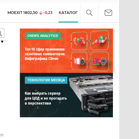
MOEXIT
1802,50
-0,23
КАТАЛОГ
CNEWS ANALYTICS
▼
Топ-10 сфер применения
квантовых компьютеров.
Инфографика CNews
ТЕХНОЛОГИЯ МЕСЯЦА
Как выбрать сервер
для ЦОД и не прогадать
в перспективе
е
ше