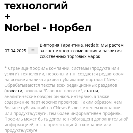
технологий
+
Norbel - Норбел
Виктория Тарантина, Netlab: Мы растем
07.04.2025
за счет импортозамещения и развития
собственных торговых марок
* Страница-профиль компании, системы (продукта или
услуги), технологии, персоны и т.п. создается редактором
на основе анализа архива публикаций портала CNews.
Обрабатываются тексты всех редакционных разделов
(
новости
, включая "Главные новости",
статьи
,
аналитические обзоры рынков, интервью, а также
содержание партнёрских проектов). Таким образом, чем
больше публикаций на CNews было с именем компании
или продукта/услуги, тем более информативен профиль.
Профиль может быть дополнен (обогащен) дополнительной
информацией, в т.ч. презентацией о компании или
продукте/услуге.