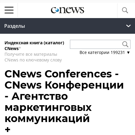
Разделы
Индексная книга (каталог)
CNews
*
Все категории
199231
▼
Получите все материалы
CNews по ключевому слову
CNews Conferences -
CNews Конференции
- Агентство
маркетинговых
коммуникаций
+