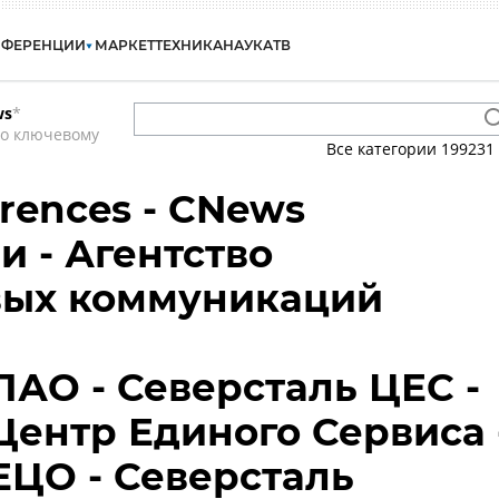
НФЕРЕНЦИИ
МАРКЕТ
ТЕХНИКА
НАУКА
ТВ
ws
*
по ключевому
Все категории
199231
rences - CNews
 - Агентство
вых коммуникаций
ПАО - Северсталь ЦЕС -
Центр Единого Сервиса 
ЕЦО - Северсталь