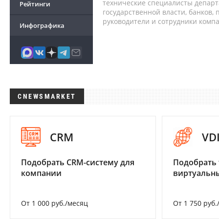
технические специалисты депар
Рейтинги
государственной власти, банков,
руководители и сотрудники комп
Инфографика
CNEWSMARKET
CRM
VD
Подобрать CRM-систему для
Подобрать 
компании
виртуальны
От 1 000 руб./месяц
От 1 750 руб.