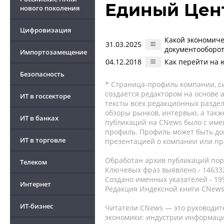
Единый Цен
нового поколения
Цифровизация
Какой экономиче
31.03.2025
документооборо
Импортозамещение
04.12.2018
Как перейти на
Безопасность
* Страница-профиль компании, сис
создается редактором на основе
ИТ в госсекторе
тексты всех редакционных раздел
обзоры рынков, интервью, а такж
ИТ в банках
публикаций на CNews было с име
профиль. Профиль может быть до
ИТ в торговле
презентацией о компании или про
Обработан архив публикаций порт
Телеком
Ключевых фраз выявлено - 146332
Создано именных указателей - 19
Интернет
Редакция Индексной книги CNews
ИТ-бизнес
Читатели CNews — это руководит
экономики: индустрии информаци