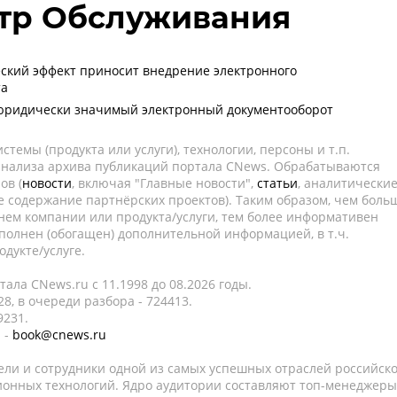
тр Обслуживания
ский эффект приносит внедрение электронного
та
 юридически значимый электронный документооборот
темы (продукта или услуги), технологии, персоны и т.п.
 анализа архива публикаций портала CNews. Обрабатываются
ов (
новости
, включая "Главные новости",
статьи
, аналитически
е содержание партнёрских проектов). Таким образом, чем боль
нем компании или продукта/услуги, тем более информативен
полнен (обогащен) дополнительной информацией, в т.ч.
дукте/услуге.
ала CNews.ru c 11.1998 до 08.2026 годы.
8, в очереди разбора - 724413.
9231.
 -
book@cnews.ru
ели и сотрудники одной из самых успешных отраслей российск
онных технологий. Ядро аудитории составляют топ-менеджеры