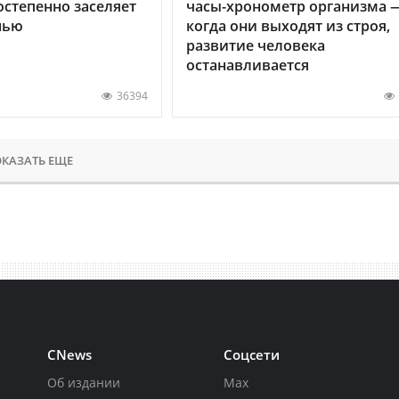
остепенно заселяет
часы-хронометр организма 
нью
когда они выходят из строя,
развитие человека
останавливается
36394
КАЗАТЬ ЕЩЕ
CNews
Соцсети
Об издании
Max