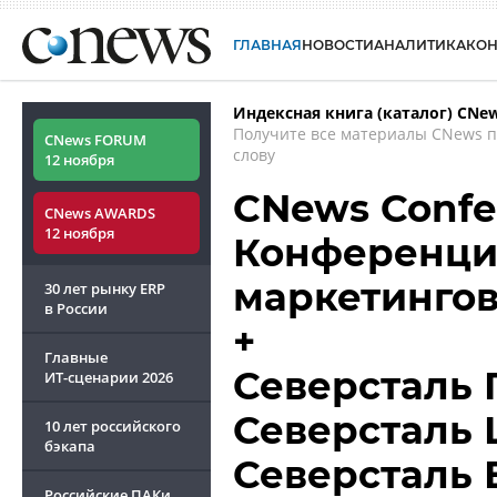
ГЛАВНАЯ
НОВОСТИ
АНАЛИТИКА
КО
Индексная книга (каталог) CNe
Получите все материалы CNews 
CNews FORUM
слову
12 ноября
CNews Confe
CNews AWARDS
12 ноября
Конференции
маркетинго
30 лет рынку ERP
в России
+
Главные
Северсталь 
ИТ-сценарии
2026
Северсталь 
10 лет российского
бэкапа
Северсталь 
Российские ПАКи