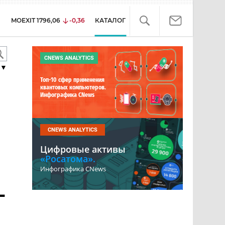
MOEXIT
1796,06
-0,36
КАТАЛОГ
CNEWS ANALYTICS
▼
Топ-10 сфер применения
квантовых компьютеров.
Инфографика CNews
CNEWS ANALYTICS
Цифровые активы
«Росатома».
Инфографика CNews
-