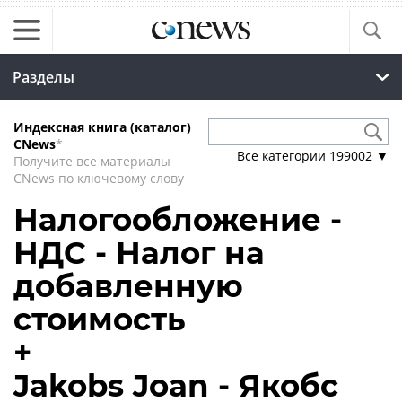
Разделы
Индексная книга (каталог)
CNews
*
Все категории
199002
▼
Получите все материалы
CNews по ключевому слову
Налогообложение -
НДС - Налог на
добавленную
стоимость
+
Jakobs Joan - Якобс