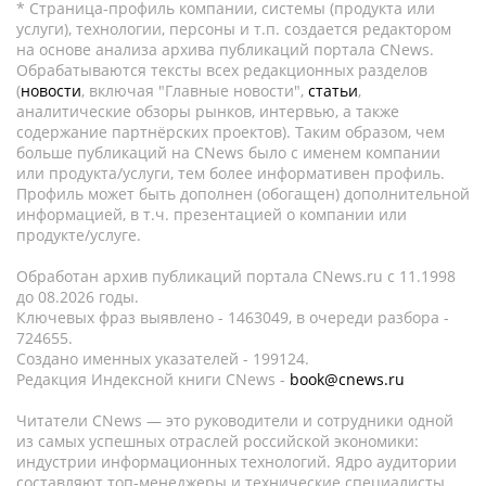
* Страница-профиль компании, системы (продукта или
услуги), технологии, персоны и т.п. создается редактором
на основе анализа архива публикаций портала CNews.
Обрабатываются тексты всех редакционных разделов
(
новости
, включая "Главные новости",
статьи
,
аналитические обзоры рынков, интервью, а также
содержание партнёрских проектов). Таким образом, чем
больше публикаций на CNews было с именем компании
или продукта/услуги, тем более информативен профиль.
Профиль может быть дополнен (обогащен) дополнительной
информацией, в т.ч. презентацией о компании или
продукте/услуге.
Обработан архив публикаций портала CNews.ru c 11.1998
до 08.2026 годы.
Ключевых фраз выявлено - 1463049, в очереди разбора -
724655.
Создано именных указателей - 199124.
Редакция Индексной книги CNews -
book@cnews.ru
Читатели CNews — это руководители и сотрудники одной
из самых успешных отраслей российской экономики:
индустрии информационных технологий. Ядро аудитории
составляют топ-менеджеры и технические специалисты