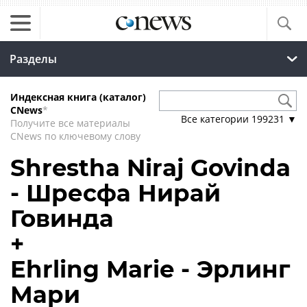
Разделы
Индексная книга (каталог)
CNews
*
Все категории
199231
▼
Получите все материалы
CNews по ключевому слову
Shrestha Niraj Govinda
- Шресфа Нирай
Говинда
+
Ehrling Marie - Эрлинг
Мари