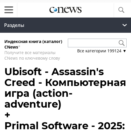
Разделы
Индексная книга (каталог)
CNews
*
Все категории
199124
▼
Получите все материалы
CNews по ключевому слову
Ubisoft - Assassin's
Creed - Компьютерная
игра (action-
adventure)
+
Primal Software - 2025: