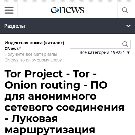
Разделы
Индексная книга (каталог)
CNews
*
Все категории
199231
▼
Получите все материалы
CNews по ключевому слову
Tor Project - Tor -
Onion routing - ПО
для анонимного
сетевого соединения
- Луковая
маршрутизация