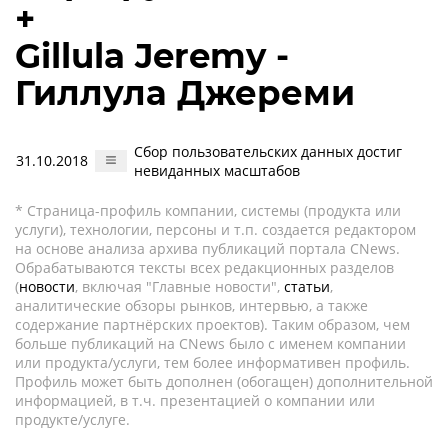
+
Gillula Jeremy -
Гиллула Джереми
Сбор пользовательских данных достиг
31.10.2018
невиданных масштабов
* Страница-профиль компании, системы (продукта или
услуги), технологии, персоны и т.п. создается редактором
на основе анализа архива публикаций портала CNews.
Обрабатываются тексты всех редакционных разделов
(
новости
, включая "Главные новости",
статьи
,
аналитические обзоры рынков, интервью, а также
содержание партнёрских проектов). Таким образом, чем
больше публикаций на CNews было с именем компании
или продукта/услуги, тем более информативен профиль.
Профиль может быть дополнен (обогащен) дополнительной
информацией, в т.ч. презентацией о компании или
продукте/услуге.