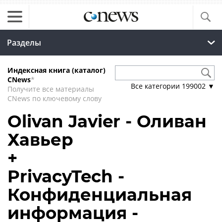
Разделы
Индексная книга (каталог)
CNews
*
Все категории
199002
▼
Получите все материалы
CNews по ключевому слову
Olivan Javier - Оливан
Хавьер
+
PrivacyTech -
Конфиденциальная
информация -