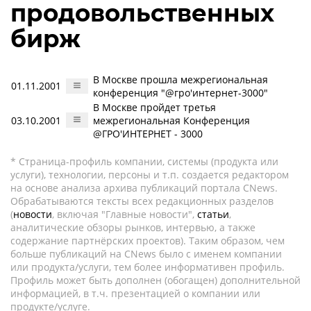
продовольственных
бирж
В Москве прошла межрегиональная
01.11.2001
конференция "@гро'интернет-3000"
В Москве пройдет третья
03.10.2001
межрегиональная Конференция
@ГРО'ИНТЕРНЕТ - 3000
* Страница-профиль компании, системы (продукта или
услуги), технологии, персоны и т.п. создается редактором
на основе анализа архива публикаций портала CNews.
Обрабатываются тексты всех редакционных разделов
(
новости
, включая "Главные новости",
статьи
,
аналитические обзоры рынков, интервью, а также
содержание партнёрских проектов). Таким образом, чем
больше публикаций на CNews было с именем компании
или продукта/услуги, тем более информативен профиль.
Профиль может быть дополнен (обогащен) дополнительной
информацией, в т.ч. презентацией о компании или
продукте/услуге.