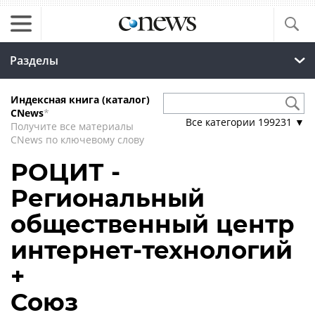
Разделы
Индексная книга (каталог)
CNews
*
Все категории
199231
▼
Получите все материалы
CNews по ключевому слову
РОЦИТ -
Региональный
общественный центр
интернет-технологий
+
Союз